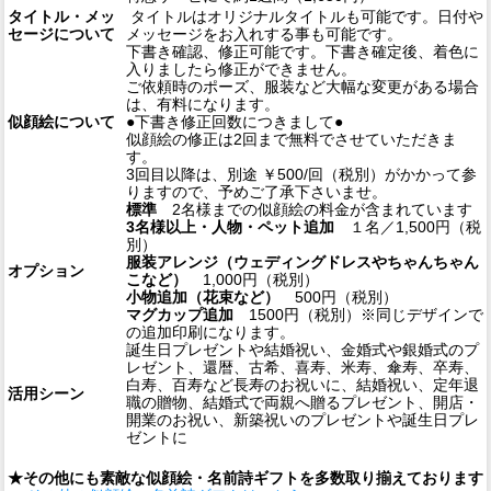
タイトル・メッ
タイトルはオリジナルタイトルも可能です。日付や
セージについて
メッセージをお入れする事も可能です。
下書き確認、修正可能です。下書き確定後、着色に
入りましたら修正ができません。
ご依頼時のポーズ、服装など大幅な変更がある場合
は、有料になります。
似顔絵について
●下書き修正回数につきまして●
似顔絵の修正は2回まで無料でさせていただきま
す。
3回目以降は、別途 ￥500/回（税別）がかかって参
りますので、予めご了承下さいませ。
標準
2名様までの似顔絵の料金が含まれています
3名様以上・人物・ペット追加
１名／1,500円（税
別）
服装アレンジ（ウェディングドレスやちゃんちゃん
オプション
こなど）
1,000円（税別）
小物追加（花束など）
500円（税別）
マグカップ追加
1500円（税別）※同じデザインで
の追加印刷になります。
誕生日プレゼントや結婚祝い、金婚式や銀婚式のプ
レゼント、還暦、古希、喜寿、米寿、傘寿、卒寿、
白寿、百寿など長寿のお祝いに、結婚祝い、定年退
活用シーン
職の贈物、結婚式で両親へ贈るプレゼント、開店・
開業のお祝い、新築祝いのプレゼントや誕生日プレ
ゼントに
★その他にも素敵な似顔絵・名前詩ギフトを多数取り揃えております