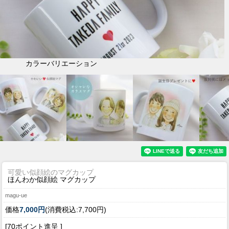
カラーバリエーション
可愛い似顔絵のマグカップ
ほんわか似顔絵 マグカップ
magu-ue
価格
7,000円
(消費税込:7,700円)
[70ポイント進呈 ]