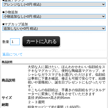
■小物追加
■マグカップ追加
数量
返品について
商品説明
大切な人に届けたい。ほんわかかわいい似顔絵をス
テキなマグカップに。便利な陶磁器マグカップ、オ
シャレなガラスマグをお選びいただけます。似顔絵
は事前に下書き確認、修正も可能で安心です。結婚
商品説明
祝いや退職祝い、誕生日プレゼントにもぴったりで
す。
※こちらの似顔絵は、手書きの似顔絵をデジタルデ
ーターに変換して作成をさせていただきます
サイズ
直径 約80mm×高さ約95mm
２～３週間
納期
特急サービにて約1週間（1,650円）