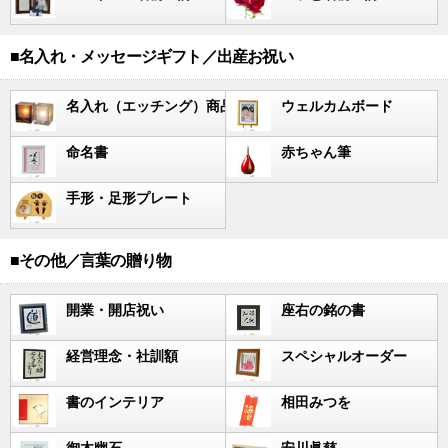
■名入れ・メッセージギフト／出産お祝い
名入れ（エッチング）商品
ウェルカムボード
命名書
赤ちゃん筆
手形・足形プレート
■その他／言葉の贈り物
開業・開店祝い
座右の銘の書
経営理念・社訓額
スペシャルオーダー
書のインテリア
相田みつを