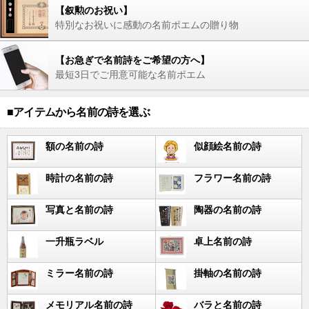
【叙勲のお祝い】
特別なお祝いに感動の名前ポエムの贈り物
【お急ぎで名前詩をご希望の方へ】
最短3日でご用意可能な名前ポエム
■アイテムから名前の詩を選ぶ
額の名前の詩
似顔絵名前の詩
時計の名前の詩
フラワー名前の詩
写真と名前の詩
陶器の名前の詩
一升瓶ラベル
卓上名前の詩
ミラー名前の詩
掛軸の名前の詩
メモリアル名前の詩
バラと名前の詩