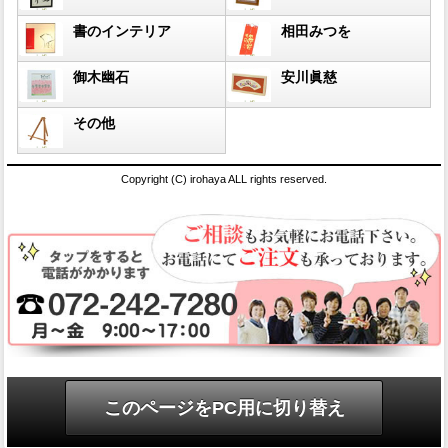
書のインテリア
相田みつを
御木幽石
安川眞慈
その他
Copyright (C) irohaya ALL rights reserved.
このページをPC用に切り替え