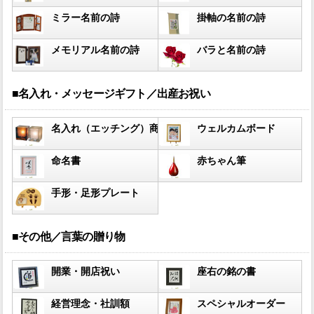
ミラー名前の詩
掛軸の名前の詩
メモリアル名前の詩
バラと名前の詩
■名入れ・メッセージギフト／出産お祝い
名入れ（エッチング）商品
ウェルカムボード
命名書
赤ちゃん筆
手形・足形プレート
■その他／言葉の贈り物
開業・開店祝い
座右の銘の書
経営理念・社訓額
スペシャルオーダー