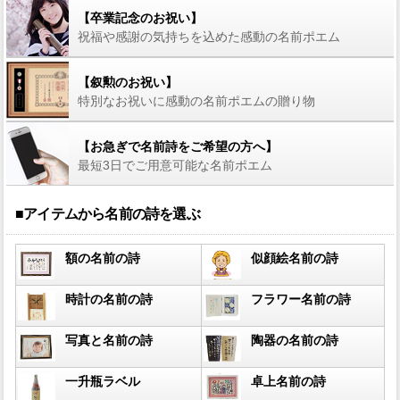
【卒業記念のお祝い】
祝福や感謝の気持ちを込めた感動の名前ポエム
【叙勲のお祝い】
特別なお祝いに感動の名前ポエムの贈り物
【お急ぎで名前詩をご希望の方へ】
最短3日でご用意可能な名前ポエム
■アイテムから名前の詩を選ぶ
額の名前の詩
似顔絵名前の詩
時計の名前の詩
フラワー名前の詩
写真と名前の詩
陶器の名前の詩
一升瓶ラベル
卓上名前の詩