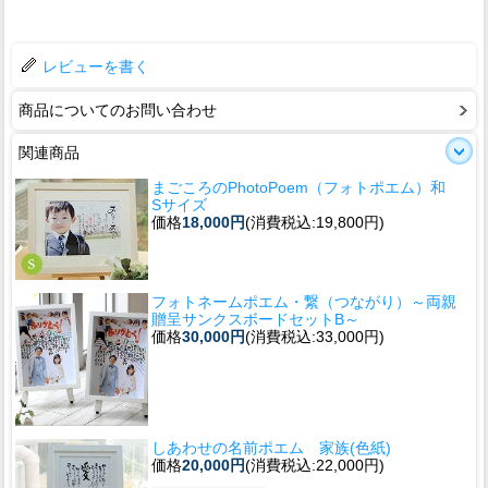
レビューを書く
商品についてのお問い合わせ
関連商品
まごころのPhotoPoem（フォトポエム）和
Sサイズ
価格
18,000円
(消費税込:19,800円)
フォトネームポエム・繋（つながり）～両親
贈呈サンクスボードセットB～
価格
30,000円
(消費税込:33,000円)
しあわせの名前ポエム 家族(色紙)
価格
20,000円
(消費税込:22,000円)