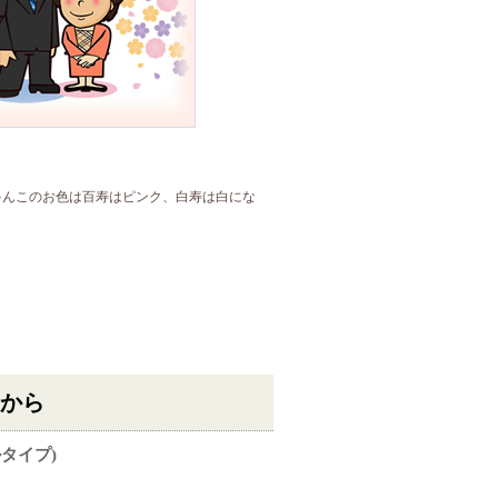
ゃんこのお色は百寿はピンク、白寿は白にな
らから
タイプ)