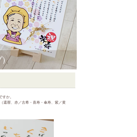
ですか。
祝（還暦、赤／古希・喜寿・傘寿、紫／黄