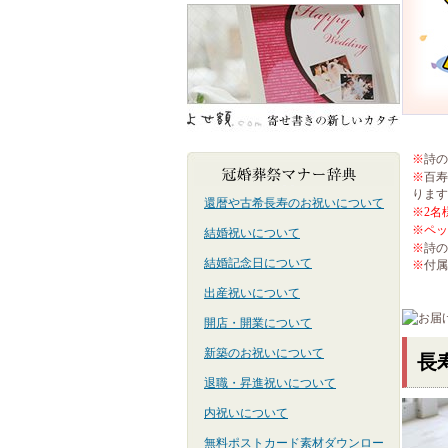
※
詩の
※
百寿
ります
還暦や古希長寿のお祝いについて
※2名
※ペッ
結婚祝いについて
※
詩の
結婚記念日について
※
付属
出産祝いについて
開店・開業について
新築のお祝いについて
長
退職・昇進祝いについて
内祝いについて
無料ポストカード素材ダウンロー