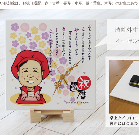
い似顔絵は、お祝（還暦、赤／古希・喜寿・傘寿、紫／黄色、米寿）のお色にあわ