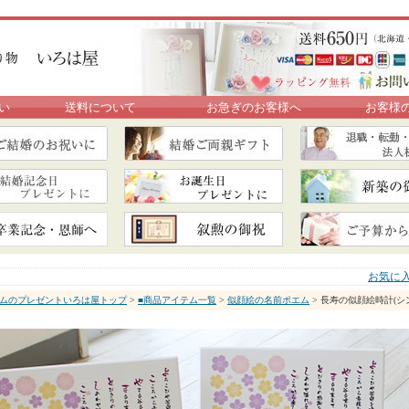
い
送料について
お急ぎのお客様へ
お客様
お気に
ムのプレゼントいろは屋トップ
>
■商品アイテム一覧
>
似顔絵の名前ポエム
> 長寿の似顔絵時計(シ