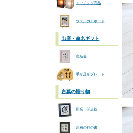
エッチング商品
ウェルカムボード
出産・命名ギフト
命名書
手形足形プレート
言葉の贈り物
開業・開店祝
座右の銘の書