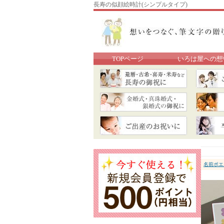
長寿の似顔絵時計(シンプルタイプ)
TOPページ
いろは屋への想
名前ポエ