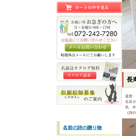
長
還暦・
名前ポ
色、米
（詩の
名前の詩の贈り物