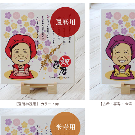
【還暦御祝用】 カラー：赤
【古希・喜寿・ 傘寿