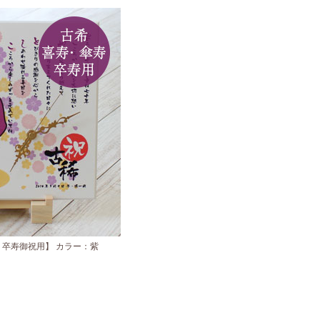
・卒寿御祝用】 カラー：紫