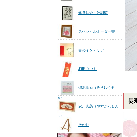
経営理念・社訓額
スペシャルオーダー書
書のインテリア
相田みつを
御木幽石（みきゆうせ
き）
長
安川眞慈（やすかわしん
じ）
その他