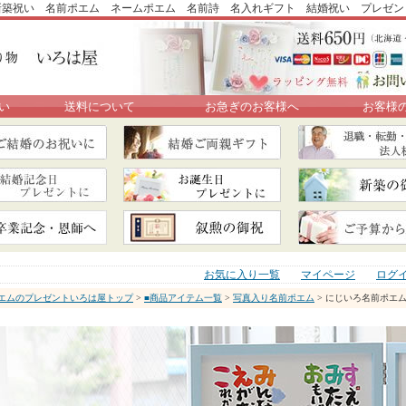
新築祝い 名前ポエム ネームポエム 名前詩 名入れギフト 結婚祝い プレゼン
い
送料について
お急ぎのお客様へ
お客様
お気に入り一覧
マイページ
ログ
エムのプレゼントいろは屋トップ
>
■商品アイテム一覧
>
写真入り名前ポエム
> にじいろ名前ポエ