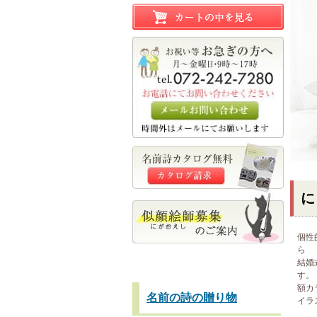
に
個性
ら
結婚
す。
額カ
名前の詩の贈り物
イラ