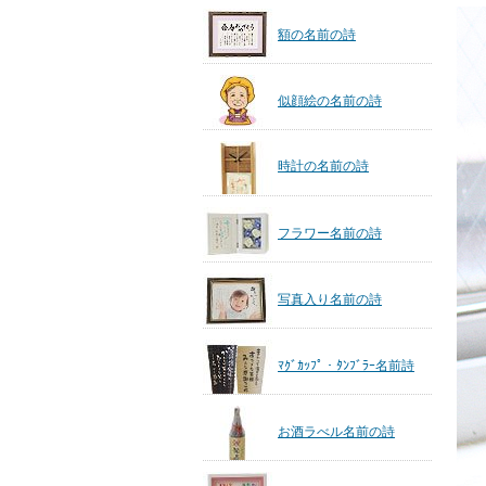
額の名前の詩
似顔絵の名前の詩
時計の名前の詩
フラワー名前の詩
写真入り名前の詩
ﾏｸﾞｶｯﾌﾟ・ﾀﾝﾌﾞﾗｰ名前詩
お酒ラべル名前の詩