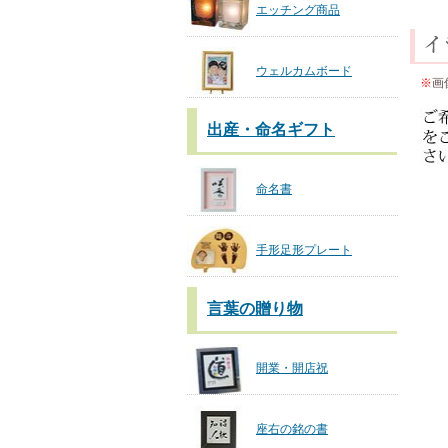
エッチング商品
ウェルカムボード
※
画
出産・命名ギフト
命名書
手形足形プレート
言葉の贈り物
開業・開店祝
座右の銘の書