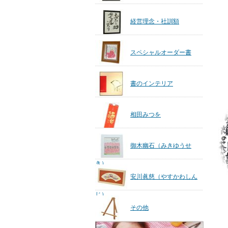
経営理念・社訓額
スペシャルオーダー書
書のインテリア
相田みつを
御木幽石（みきゆうせ
き）
安川眞慈（やすかわしん
じ）
その他