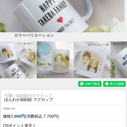
カラーバリエーション
可愛い似顔絵のマグカップ
ほんわか似顔絵 マグカップ
magu-ue
価格
7,000円
(消費税込:7,700円)
[70ポイント進呈 ]