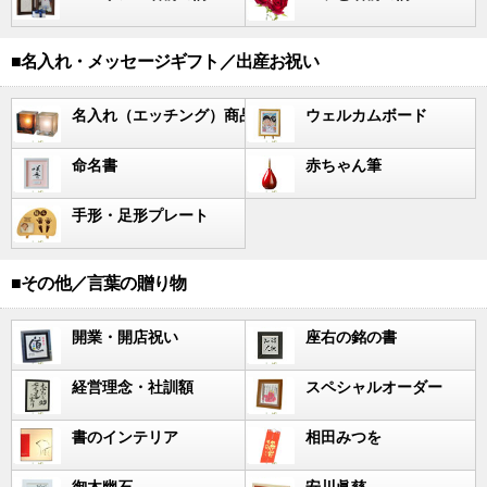
■名入れ・メッセージギフト／出産お祝い
名入れ（エッチング）商品
ウェルカムボード
命名書
赤ちゃん筆
手形・足形プレート
■その他／言葉の贈り物
開業・開店祝い
座右の銘の書
経営理念・社訓額
スペシャルオーダー
書のインテリア
相田みつを