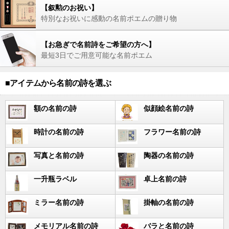
【叙勲のお祝い】
特別なお祝いに感動の名前ポエムの贈り物
【お急ぎで名前詩をご希望の方へ】
最短3日でご用意可能な名前ポエム
■アイテムから名前の詩を選ぶ
額の名前の詩
似顔絵名前の詩
時計の名前の詩
フラワー名前の詩
写真と名前の詩
陶器の名前の詩
一升瓶ラベル
卓上名前の詩
ミラー名前の詩
掛軸の名前の詩
メモリアル名前の詩
バラと名前の詩