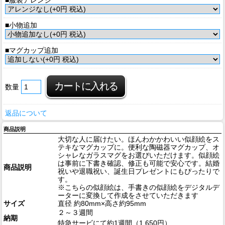
■小物追加
■マグカップ追加
数量
返品について
商品説明
大切な人に届けたい。ほんわかかわいい似顔絵をス
テキなマグカップに。便利な陶磁器マグカップ、オ
シャレなガラスマグをお選びいただけます。似顔絵
は事前に下書き確認、修正も可能で安心です。結婚
商品説明
祝いや退職祝い、誕生日プレゼントにもぴったりで
す。
※こちらの似顔絵は、手書きの似顔絵をデジタルデ
ーターに変換して作成をさせていただきます
サイズ
直径 約80mm×高さ約95mm
２～３週間
納期
特急サービにて約1週間（1,650円）