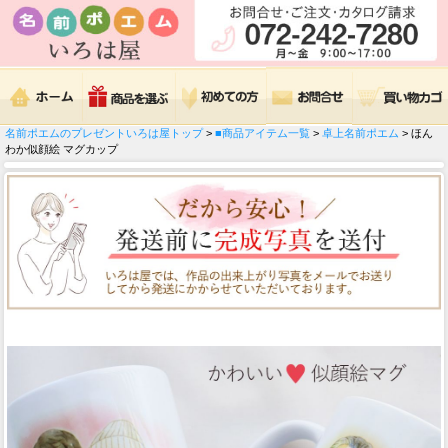
名前ポエムのプレゼントいろは屋トップ
>
■商品アイテム一覧
>
卓上名前ポエム
> ほん
わか似顔絵 マグカップ