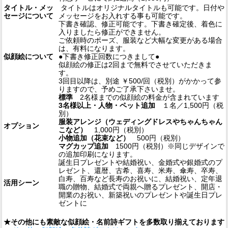
タイトル・メッ
タイトルはオリジナルタイトルも可能です。日付や
セージについて
メッセージをお入れする事も可能です。
下書き確認、修正可能です。下書き確定後、着色に
入りましたら修正ができません。
ご依頼時のポーズ、服装など大幅な変更がある場合
は、有料になります。
似顔絵について
●下書き修正回数につきまして●
似顔絵の修正は2回まで無料でさせていただきま
す。
3回目以降は、別途 ￥500/回（税別）がかかって参
りますので、予めご了承下さいませ。
標準
2名様までの似顔絵の料金が含まれています
3名様以上・人物・ペット追加
１名／1,500円（税
別）
服装アレンジ（ウェディングドレスやちゃんちゃん
オプション
こなど）
1,000円（税別）
小物追加（花束など）
500円（税別）
マグカップ追加
1500円（税別）※同じデザインで
の追加印刷になります。
誕生日プレゼントや結婚祝い、金婚式や銀婚式のプ
レゼント、還暦、古希、喜寿、米寿、傘寿、卒寿、
白寿、百寿など長寿のお祝いに、結婚祝い、定年退
活用シーン
職の贈物、結婚式で両親へ贈るプレゼント、開店・
開業のお祝い、新築祝いのプレゼントや誕生日プレ
ゼントに
★その他にも素敵な似顔絵・名前詩ギフトを多数取り揃えております