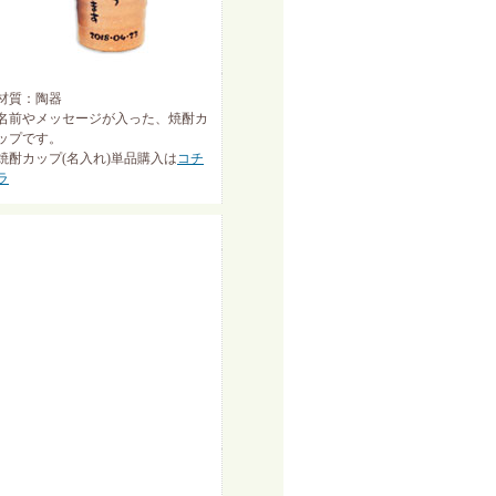
材質：陶器
名前やメッセージが入った、焼酎カ
ップです。
焼酎カップ(名入れ)単品購入は
コチ
ラ