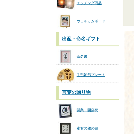
エッチング商品
ウェルカムボード
出産・命名ギフト
命名書
手形足形プレート
言葉の贈り物
開業・開店祝
座右の銘の書