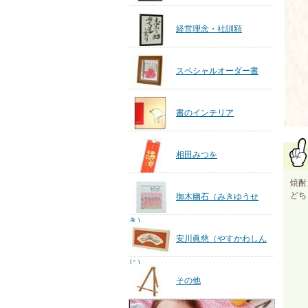
経営理念・社訓額
スペシャルオーダー書
書のインテリア
相田みつを
焼酎
どち
御木幽石（みきゆうせ
き）
安川眞慈（やすかわしん
じ）
その他