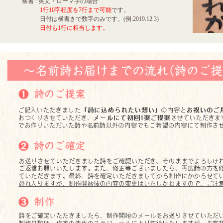
横書 : 英文・ローマ字の場合
1行10字程度を7行まで可能
です。
日付は横書きで数字のみです。(例:2019.12.3)
日付も1行に相当します。