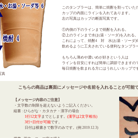
このタンブラーは、簡単に焼酎を割っていた
カップの内面にラインを入れてあります。
左の写真はカップの断面写真です。
①内側の下のラインまで焼酎を入れる。
②上のラインまで水(お湯・ソーダ)を入れる
これによって、焼酎4 対 水(お湯・ソーダ)
飲めるように工夫されている便利なタンブラ
もちろん薄めや濃いめが好きという人は
ラインを目安にすれば簡単に調節できますの
毎日焼酎を飲まれる方にはうれしいカップで
写真
こちらの商品は裏面にメッセージや名前を入れることが可能です。
【メッセージ内容のご注意】
・文字数の制限を超えないようご記入ください。
縦書 : ひらがな・カタカナ・漢字の場合
1行12文字
までとします。
(漢字は2文字相当)
3行+日付が可能
です。
日付は横書きで数字のみです。(例:2019.12.3)