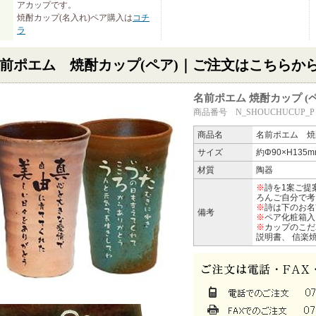
アカップです。
焼酎カップ(名入れ)ペア購入は
コチ
ラ
前ポエム 焼酎カップ(ペア)｜ご注文はこちらか
名前ポエム 焼酎カップ (ペ
商品番号 N_SHOUCHUCUP_P
商品名
名前ポエム 焼
サイズ
約Φ90×H135m
材質
陶器
※
詩を1案ご提
ろんご自分で考
※
詩は下のお名
備考
※
ペア化粧箱入
※
カップのこだ
説明書、 信楽