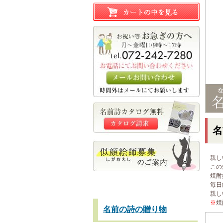
名
親し
この
焼酎
毎日
親し
※
焼
名前の詩の贈り物