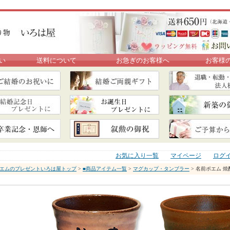
い
送料について
お急ぎのお客様へ
お客様
お気に入り一覧
マイページ
ログ
エムのプレゼントいろは屋トップ
>
■商品アイテム一覧
>
マグカップ・タンブラー
> 名前ポエム 焼