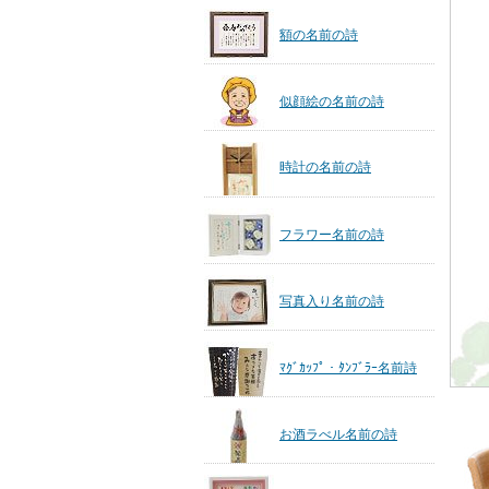
額の名前の詩
似顔絵の名前の詩
時計の名前の詩
フラワー名前の詩
写真入り名前の詩
ﾏｸﾞｶｯﾌﾟ・ﾀﾝﾌﾞﾗｰ名前詩
お酒ラべル名前の詩