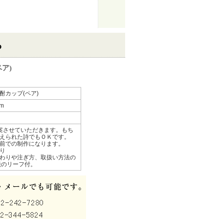
ら
ア)
酎カップ(ペア)
m
案させていただきます。もち
えられた詩でもＯＫです。
前での制作になります。
り
わりや注ぎ方、取扱い方法の
焼のリーフ付。