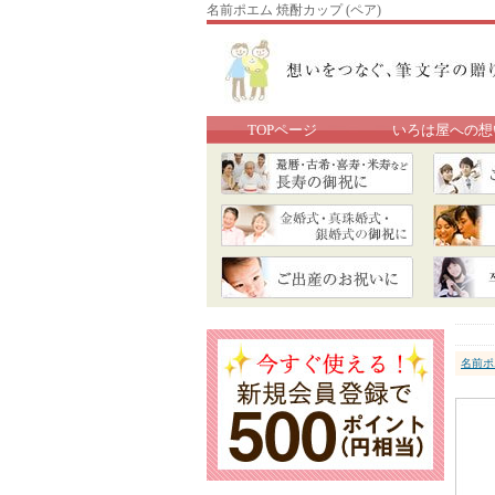
名前ポエム 焼酎カップ (ペア)
TOPページ
いろは屋への想
名前ポ