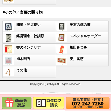
■その他／言葉の贈り物
開業・開店祝い
座右の銘の書
経営理念・社訓額
スペシャルオーダー
書のインテリア
相田みつを
御木幽石
安川眞慈
その他
Copyright (C) irohaya ALL rights reserved.