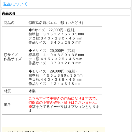
返品について
商品説明
商品名
似顔絵名前ポエム 彩（いろどり）
◆Sサイズ 22,000円
（税別）
標準額：３３５ｘ２７５ｘ３５mm
デコ額:３４０ｘ２８０ｘ４５ｍｍ
作品サイズ：３４０ｘ２８０ mm
◆Ｍサイズ 25,000円
（税別
）
額サイズ
標準額：４１０ｘ３２０ｘ３５mm
作品サイズ
デコ額:４１５ｘ３２５ｘ４５ｍｍ
作品サイズ：３７９ｘ２８８ mm
◆Ｌサイズ 29,000円
（税別）
標準額：４５５ｘ３８0ｘ３５mm
デコ額:４６０ｘ３８５ｘ４５ｍｍ
作品サイズ：４２４ｘ３４８ mm
材質
木製
こちらすべて手書きの作品になりますので、
似顔絵の下書き確認・修正はございません。
備考
※
額をたてるイーゼルはオプションとなりま
す。