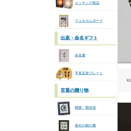
エッチング商品
ウェルカムボード
出産・命名ギフト
命名書
手形足形プレート
時
言葉の贈り物
開業・開店祝
座右の銘の書