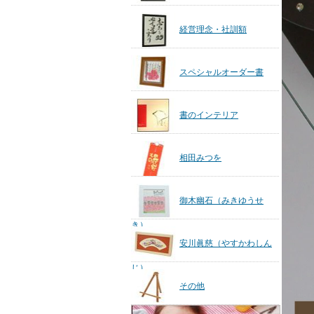
経営理念・社訓額
スペシャルオーダー書
書のインテリア
相田みつを
御木幽石（みきゆうせ
き）
安川眞慈（やすかわしん
じ）
その他