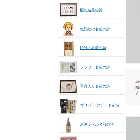
額の名前の詩
似顔絵の名前の詩
時計の名前の詩
フラワー名前の詩
結
写真入り名前の詩
婚
ま
ﾏｸﾞｶｯﾌﾟ・ﾀﾝﾌﾞﾗｰ名前詩
お酒ラべル名前の詩