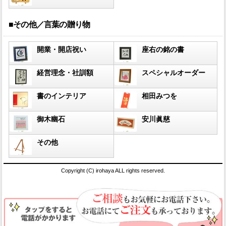
■その他／言葉の贈り物
開業・開店祝い
座右の銘の書
経営理念・社訓額
スペシャルオーダー
書のインテリア
相田みつを
御木幽石
安川眞慈
その他
Copyright (C) irohaya ALL rights reserved.