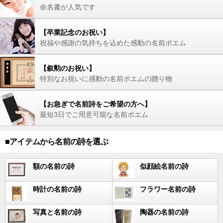
命名書が人気です
【卒業記念のお祝い】
祝福や感謝の気持ちを込めた感動の名前ポエム
【叙勲のお祝い】
特別なお祝いに感動の名前ポエムの贈り物
【お急ぎで名前詩をご希望の方へ】
最短3日でご用意可能な名前ポエム
■アイテムから名前の詩を選ぶ
額の名前の詩
似顔絵名前の詩
時計の名前の詩
フラワー名前の詩
写真と名前の詩
陶器の名前の詩