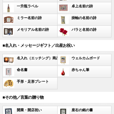
一升瓶ラベル
卓上名前の詩
ミラー名前の詩
掛軸の名前の詩
メモリアル名前の詩
バラと名前の詩
■名入れ・メッセージギフト／出産お祝い
名入れ（エッチング）商品
ウェルカムボード
命名書
赤ちゃん筆
手形・足形プレート
■その他／言葉の贈り物
開業・開店祝い
座右の銘の書