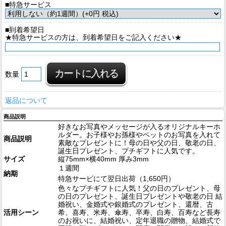
■特急サービス
■到着希望日
★特急サービスの方は、到着希望日をご記入ください★
数量
返品について
商品説明
好きなお写真やメッセージが入るオリジナルキーホ
ルダー。お子様やお孫様やペットのお写真を入れて
商品説明
素敵なプレゼントに！母の日や父の日、敬老の日、
誕生日プレゼント、プチギフトに人気です。
サイズ
縦75mm×横40mm 厚み3mm
１週間
納期
特急サービにて翌日出荷（1,650円）
色々なプチギフトに人気！父の日のプレゼント、母
の日のプレゼント、誕生日プレゼントや敬老の日 結
婚祝い、金婚式や銀婚式のプレゼント、還暦、古
活用シーン
希、喜寿、米寿、傘寿、卒寿、白寿、百寿など長寿
のお祝いに、結婚祝い、定年退職の贈物、結婚式で