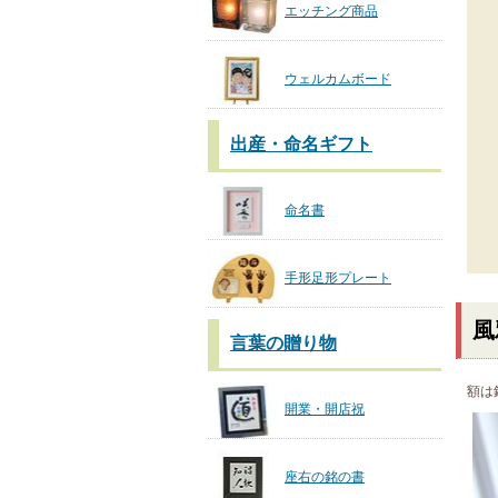
エッチング商品
ウェルカムボード
出産・命名ギフト
命名書
手形足形プレート
風
言葉の贈り物
額は
開業・開店祝
座右の銘の書