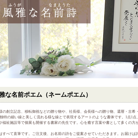
雅な名前ポエム（ネームポエム）
様の創立記念、移転御祝などの贈り物や、社長様、会長様への贈り物、還暦・古希
 独特の細い線と美しく流れる様な線とで表現するアートのような書体です。1点1
や福祉施設等で個展も開催する書家の先生です。心を癒す言葉や書として多くの方
はすべて直筆です。ご注文後、お名前の詩をご提案させていただきます。お届けは詩