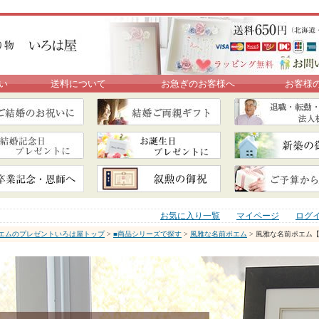
い
送料について
お急ぎのお客様へ
お客様
お気に入り一覧
マイページ
ログ
エムのプレゼントいろは屋トップ
>
■商品シリーズで探す
>
風雅な名前ポエム
> 風雅な名前ポエム