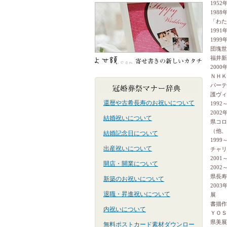
195
198
「わた
199
199
団塊世
福井新
200
ＮＨＫ
パーテ
護ヴィ
還暦や古希長寿のお祝いについて
199
200
結婚祝いについて
県コロ
（他、
結婚記念日について
199
出産祝いについて
チャリ
200
開店・開業について
200
県長寿
新築のお祝いについて
200
退職・昇進祝いについて
展
書描作
内祝いについて
ＹＯＳ
県美展
無料ポストカード素材ダウンロー