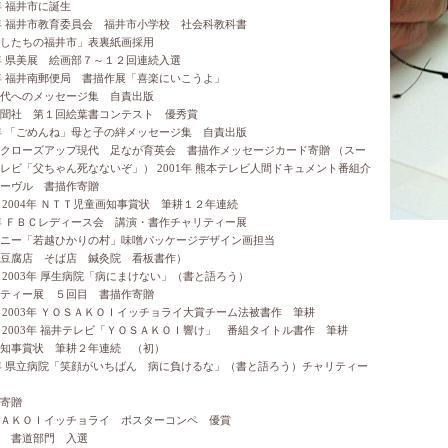
2年 福井市に誕生
8年 福井市教育委員会 福井市小学校 社会科教科書
したちの福井市」表裏紙画採用
1年 県美展 絵画部７～１２回連続入選
9年 福井南郵便局 書描作展「喜楽にいこうよ」
代へのメッセージ集 自責出版
聞社 第１回絵葉書コンテスト 優秀賞
0年 「ごめんね」母と子の絆メッセージ集 自責出版
クローズアップ現代 足なが育英会 書描作メッセージカード寄贈 （スー
レビ「父ちゃん死なないぞ」） 2001年 熊本テレビ人間ドキュメント番組介
ーヴル 書描作寄贈
2～2004年 ＮＴＴ児童画知事賞状 筆耕１２年連続
2年 ＦＢＣレディース会 講演・書作チャリティー展
ニー「若越ひかりの村」味噌パッケージデザイン画担当
豆腐店 そば店 鍼灸院 看板書作）
9～2003年 厚生病院「病にまけない」（書と語ろう）
ティー展 ５回目 書描作寄贈
1～2003年 ＹＯＳＡＫＯＩイッチョライ大賞チーム法被書作 筆耕
2～2003年 福井テレビ「ＹＯＳＡＫＯＩ響け」 番組タイトル書作 筆耕
知事賞状 筆耕２年連続 （初）
3年 県立病院「笑顔がいちばん 病に負けるな」（書と語ろう）チャリティー
寄贈
ＡＫＯＩイッチョライ ポスターコンペ 優賞
 書道部門 入選