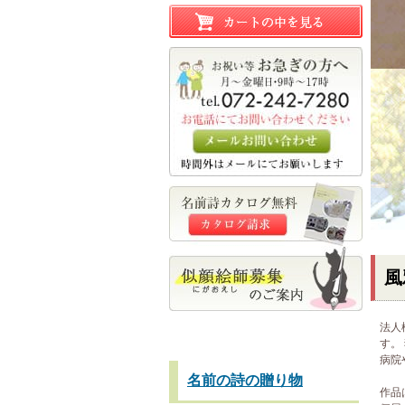
風
法人
す。
病院
名前の詩の贈り物
作品