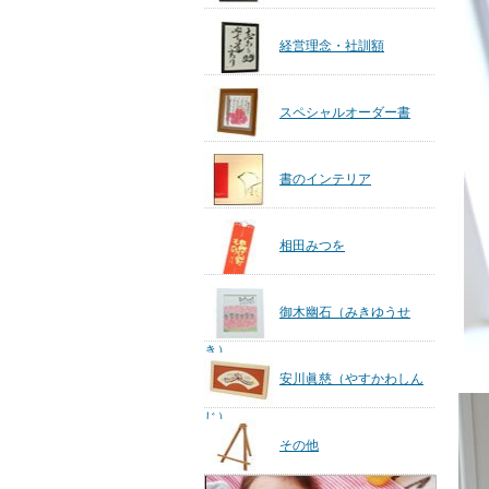
経営理念・社訓額
スペシャルオーダー書
書のインテリア
相田みつを
御木幽石（みきゆうせ
き）
安川眞慈（やすかわしん
じ）
その他