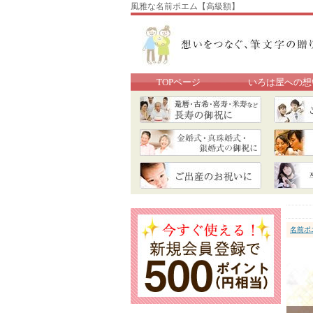
風雅な名前ポエム【高級額】
TOPページ
いろは屋への想
名前ポ