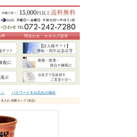
の声
問合わせ・カタログ請求
イン
パスワードをお忘れの場合
 名入れ 焼酎カップ (単品)