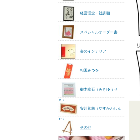
経営理念・社訓額
スペシャルオーダー書
書のインテリア
相田みつを
御木幽石（みきゆうせ
き）
安川眞慈（やすかわしん
じ）
その他