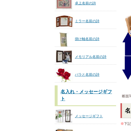
卓上名前の詩
ミラー名前の詩
掛け軸名前の詩
メモリアル名前の詩
バラと名前の詩
名入れ・メッセージギフ
断面
ト
名
メッセージギフト
※
下記