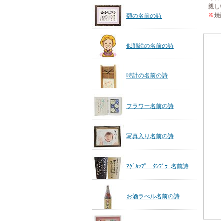
親し
※
焼
額の名前の詩
似顔絵の名前の詩
時計の名前の詩
フラワー名前の詩
写真入り名前の詩
ﾏｸﾞｶｯﾌﾟ・ﾀﾝﾌﾞﾗｰ名前詩
お酒ラべル名前の詩