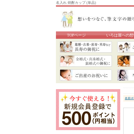
名入れ 焼酎カップ (単品)
TOPページ
いろは屋への想
名前ポ