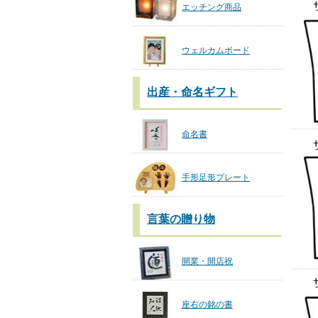
エッチング商品
ウェルカムボード
出産・命名ギフト
命名書
手形足形プレート
言葉の贈り物
開業・開店祝
座右の銘の書