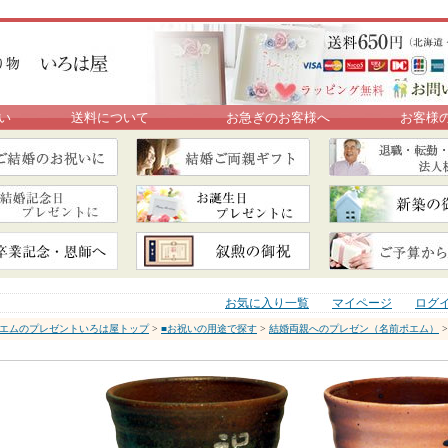
い
送料について
お急ぎのお客様へ
お客様
お気に入り一覧
マイページ
ログ
エムのプレゼントいろは屋トップ
>
■お祝いの用途で探す
>
結婚両親へのプレゼン（名前ポエム）
>