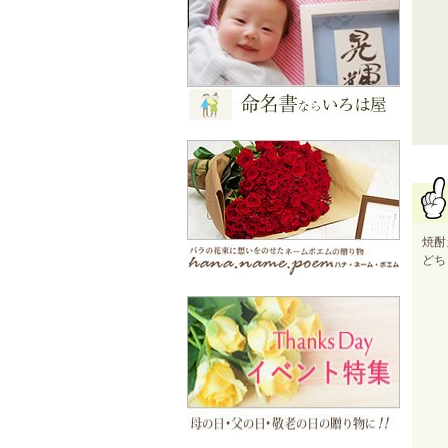
焼酎
どち