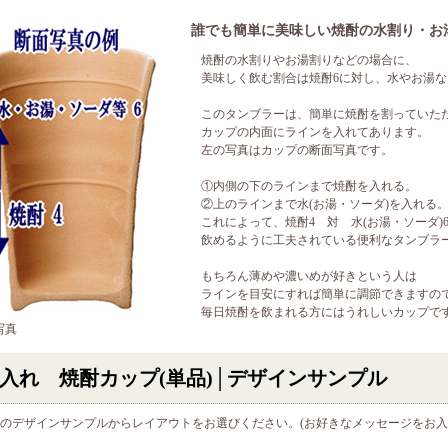
誰でも簡単に美味しい焼酎の水割り・お
焼酎の水割りやお湯割りなどの場合に、
美味しく飲む割合は焼酎6に対し、水やお湯な
このタンブラーは、簡単に焼酎を割っていた
カップの内面にラインを入れてあります。
左の写真はカップの断面写真です。
①内側の下のラインまで焼酎を入れる。
②上のラインまで水(お湯・ソーダ)を入れる
これによって、焼酎4 対 水(お湯・ソーダ)
飲めるように工夫されている便利なタンブラ
もちろん薄めや濃いめが好きという人は
ラインを目安にすれば簡単に調節できますの
毎日焼酎を飲まれる方にはうれしいカップで
写真
入れ 焼酎カップ(単品)│デザインサンプル
のデザインサンプルからレイアウトをお選びください。(お好きなメッセージをお入