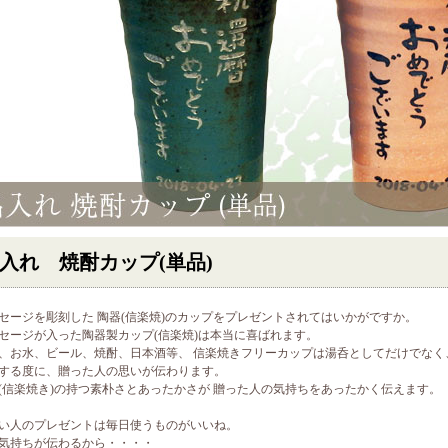
入れ 焼酎カップ(単品)
セージを彫刻した 陶器(信楽焼)のカップをプレゼントされてはいかがですか。
セージが入った陶器製カップ(信楽焼)は本当に喜ばれます。
、お水、ビール、焼酎、日本酒等、 信楽焼きフリーカップは湯呑としてだけでなく
する度に、贈った人の思いが伝わります。
(信楽焼き)の持つ素朴さとあったかさが 贈った人の気持ちをあったかく伝えます。
い人のプレゼントは毎日使うものがいいね。
気持ちが伝わるから・・・・