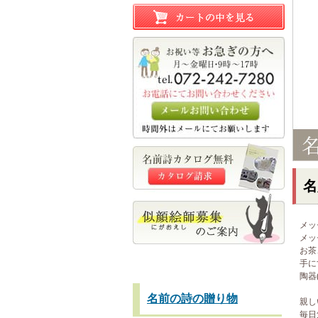
名
メッ
メッ
お茶
手に
陶器
名前の詩の贈り物
親し
毎日