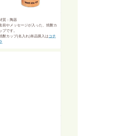
材質：陶器
名前やメッセージが入った、焼酎カ
ップです。
焼酎カップ(名入れ)単品購入は
コチ
ラ