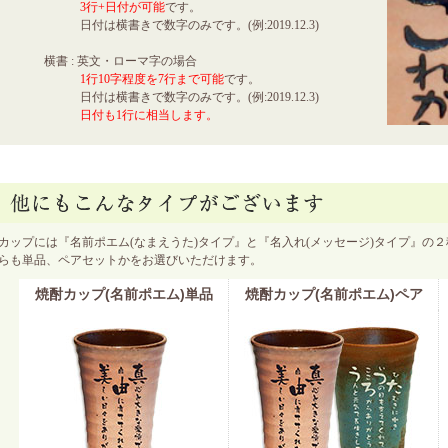
3行+日付が可能
です。
日付は横書きで数字のみです。(例:2019.12.3)
横書 : 英文・ローマ字の場合
1行10字程度を7行まで可能
です。
日付は横書きで数字のみです。(例:2019.12.3)
日付も1行に相当します。
カップには『名前ポエム(なまえうた)タイプ』と『名入れ(メッセージ)タイプ』の
らも単品、ペアセットかをお選びいただけます。
焼酎カップ(名前ポエム)単品
焼酎カップ(名前ポエム)ペア