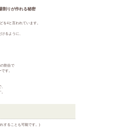
湯割りが作れる秘密
どを4と言われています。
だけるように、
。
6の割合で
ーです。
で、
す。
れすることも可能です。)