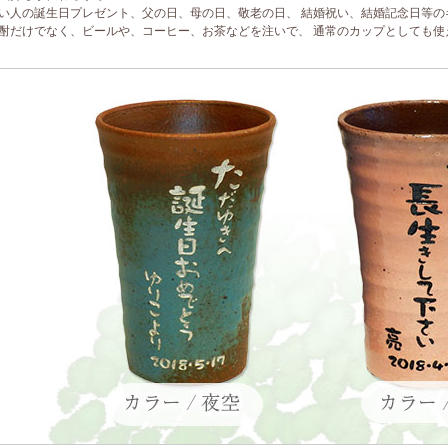
い人の誕生日プレゼント、父の日、母の日、敬老の日、 結婚祝い、結婚記念日等の
酎だけでなく、ビールや、コーヒー、お茶などを注いで、 通常のカップとしても使