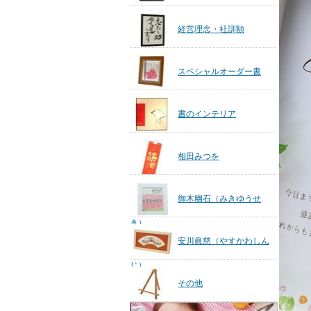
経営理念・社訓額
スペシャルオーダー書
書のインテリア
相田みつを
御木幽石（みきゆうせ
き）
安川眞慈（やすかわしん
じ）
その他