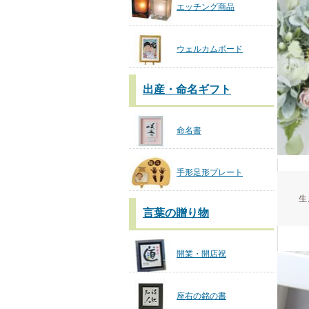
エッチング商品
ウェルカムボード
出産・命名ギフト
命名書
手形足形プレート
生
言葉の贈り物
開業・開店祝
座右の銘の書