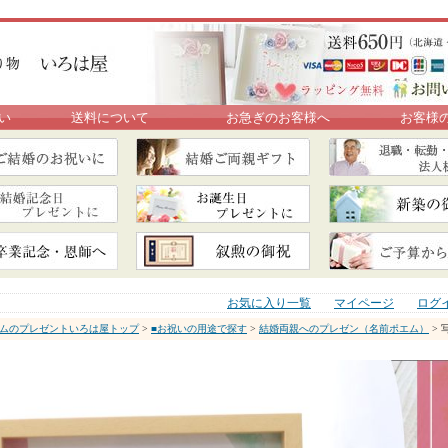
い
送料について
お急ぎのお客様へ
お客様
お気に入り一覧
マイページ
ログ
ムのプレゼントいろは屋トップ
>
■お祝いの用途で探す
>
結婚両親へのプレゼン（名前ポエム）
> 