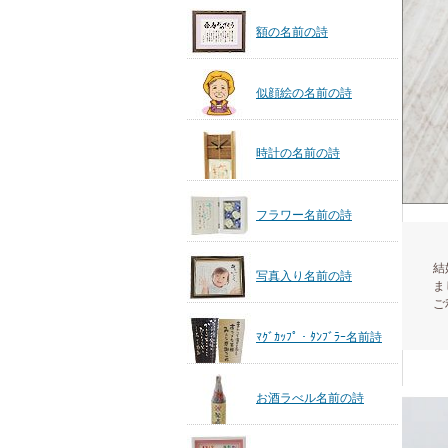
額の名前の詩
似顔絵の名前の詩
時計の名前の詩
フラワー名前の詩
結
写真入り名前の詩
ま
ご
ﾏｸﾞｶｯﾌﾟ・ﾀﾝﾌﾞﾗｰ名前詩
お酒ラべル名前の詩