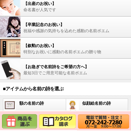
【出産のお祝い】
命名書が人気です
【卒業記念のお祝い】
祝福や感謝の気持ちを込めた感動の名前ポエム
【叙勲のお祝い】
特別なお祝いに感動の名前ポエムの贈り物
【お急ぎで名前詩をご希望の方へ】
最短3日でご用意可能な名前ポエム
■アイテムから名前の詩を選ぶ
額の名前の詩
似顔絵名前の詩
時計の名前の詩
フラワー名前の詩
写真と名前の詩
陶器の名前の詩