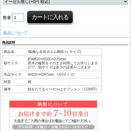
数量
返品について
商品説明
商品名
f風雅な名前ポエム桐額 (Ｌサイズ)
約W620×H500×D25mm
額サイズ
原木の輪郭をそのまま利用してお作りします
ので、額サイズは多少の誤差がござます
作品サイズ
W420×H297mm (A3サイズ)
材質
桐
備考
額をたてるイーゼルはオプション（1188円）