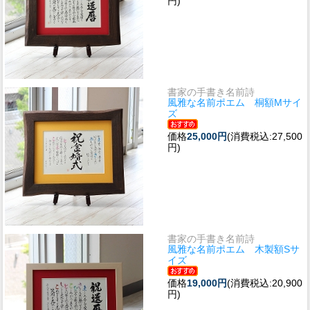
円)
書家の手書き名前詩
風雅な名前ポエム 桐額Мサイ
ズ
価格
25,000円
(消費税込:27,500
円)
書家の手書き名前詩
風雅な名前ポエム 木製額Sサ
イズ
価格
19,000円
(消費税込:20,900
円)