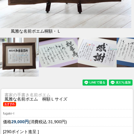
風雅な名前ポエム桐額・Ｌ
書家の手書き名前ポエム
風雅な名前ポエム 桐額Ｌサイズ
fugakr-l
価格
29,000円
(消費税込:31,900円)
[290ポイント進呈 ]