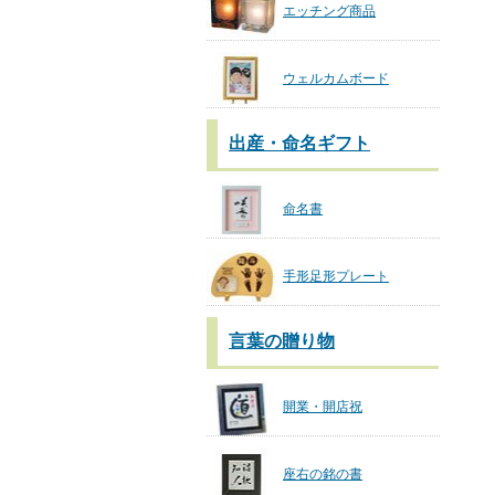
エッチング商品
ウェルカムボード
出産・命名ギフト
命名書
手形足形プレート
言葉の贈り物
開業・開店祝
座右の銘の書