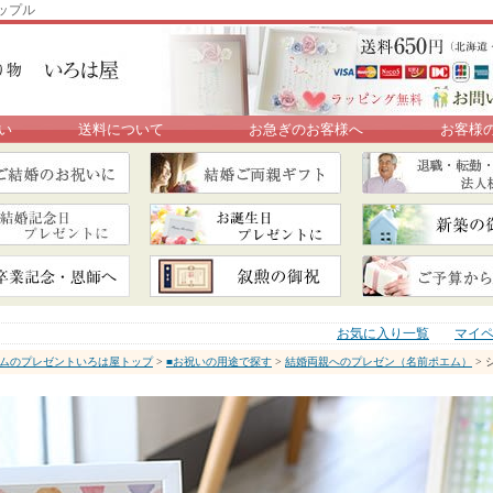
ップル
い
送料について
お急ぎのお客様へ
お客様
お気に入り一覧
マイ
ムのプレゼントいろは屋トップ
>
■お祝いの用途で探す
>
結婚両親へのプレゼン（名前ポエム）
> 