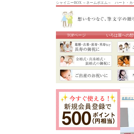
シャイニーBOX ～ネームポエム～ ハート・カ
TOPページ
いろは屋への想
名前ポエ