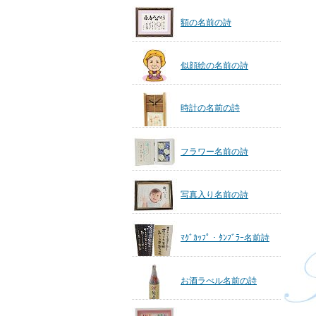
額の名前の詩
似顔絵の名前の詩
時計の名前の詩
フラワー名前の詩
写真入り名前の詩
ﾏｸﾞｶｯﾌﾟ・ﾀﾝﾌﾞﾗｰ名前詩
お酒ラべル名前の詩