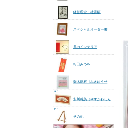
経営理念・社訓額
スペシャルオーダー書
書のインテリア
相田みつを
御木幽石（みきゆうせ
き）
安川眞慈（やすかわしん
じ）
その他