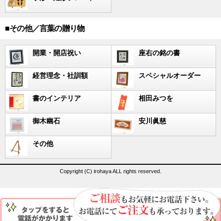
■その他／言葉の贈り物
開業・開店祝い
座右の銘の書
経営理念・社訓額
スペシャルオーダー
書のインテリア
相田みつを
御木幽石
安川眞慈
その他
Copyright (C) irohaya ALL rights reserved.