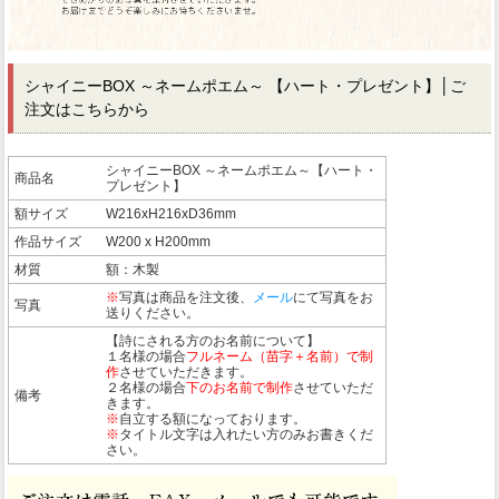
シャイニーBOX ～ネームポエム～ 【ハート・プレゼント】
│ご
注文はこちらから
シャイニーBOX ～ネームポエム～【ハート・
商品名
プレゼント】
額サイズ
W216xH216xD36mm
作品サイズ
W200 x H200mm
材質
額：木製
※
写真は商品を注文後、
メール
にて写真をお
写真
送りください。
【詩にされる方のお名前について】
１名様の場合
フルネーム（苗字＋名前）で制
作
させていただきます。
２名様の場合
下のお名前で制作
させていただ
備考
きます。
※
自立する額になっております。
※
タイトル文字は入れたい方のみお書きくだ
さい。