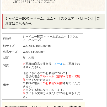
シャイニーBOX ～ネームポエム～ 【スクエア・バルーン】
│ご
注文はこちらから
シャイニーBOX ～ネームポエム～【スクエ
商品名
ア・バルーン】
額サイズ
W216xH216xD36mm
作品サイズ
W200 x H200mm
材質
額：木製
※
写真は商品を注文後、
メール
にて写真をお
写真
送りください。
【詩にされる方のお名前について】
１名様の場合
フルネーム（苗字＋名前）で制
作
させていただきます。
２名様の場合
下のお名前で制作
させていただ
備考
きます。
※
自立する額になっております。
※
タイトル文字は入れたい方のみお書きくだ
さい。