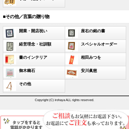
■その他／言葉の贈り物
開業・開店祝い
座右の銘の書
経営理念・社訓額
スペシャルオーダー
書のインテリア
相田みつを
御木幽石
安川眞慈
その他
Copyright (C) irohaya ALL rights reserved.