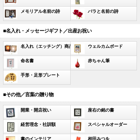
メモリアル名前の詩
バラと名前の詩
■名入れ・メッセージギフト／出産お祝い
名入れ（エッチング）商品
ウェルカムボード
命名書
赤ちゃん筆
手形・足形プレート
■その他／言葉の贈り物
開業・開店祝い
座右の銘の書
経営理念・社訓額
スペシャルオーダー
書のインテリア
相田みつを