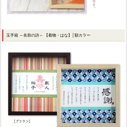
玉手箱 ～名前の詩～ 【着物・はな】
│額カラー