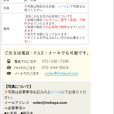
※
写真は商品を注文後、
メール
にて写真をお
写真
送りください。
【詩にされる方のお名前について】
１名様の場合
フルネーム（苗字＋名前）で制
作
させていただきます。
２名様の場合
下のお名前で制作
させていただ
備考
きます。
※
自立する額になっております。
※
タイトル文字は入れたい方のみお書きくだ
さい。
【写真について】
※
写真は必要事項を記入の上
メール
にてお送りくだ
さい。
メールアドレス
order@irohaya.com
≪必要事項≫
■お名前 ■商品名