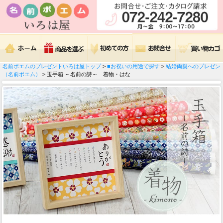
名前ポエムのプレゼントいろは屋トップ
>
■お祝いの用途で探す
>
結婚両親へのプレゼン
（名前ポエム）
> 玉手箱 ～名前の詩～ 着物・はな