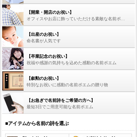
【開業・開店のお祝い】
オフィスやお店に飾っていただける素敵な名前ポエム
【出産のお祝い】
命名書が人気です
【卒業記念のお祝い】
祝福や感謝の気持ちを込めた感動の名前ポエム
【叙勲のお祝い】
特別なお祝いに感動の名前ポエムの贈り物
【お急ぎで名前詩をご希望の方へ】
最短3日でご用意可能な名前ポエム
■アイテムから名前の詩を選ぶ