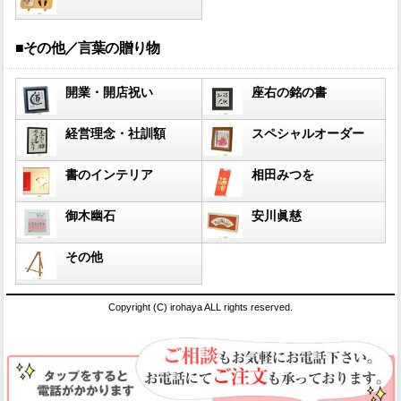
■その他／言葉の贈り物
開業・開店祝い
座右の銘の書
経営理念・社訓額
スペシャルオーダー
書のインテリア
相田みつを
御木幽石
安川眞慈
その他
Copyright (C) irohaya ALL rights reserved.