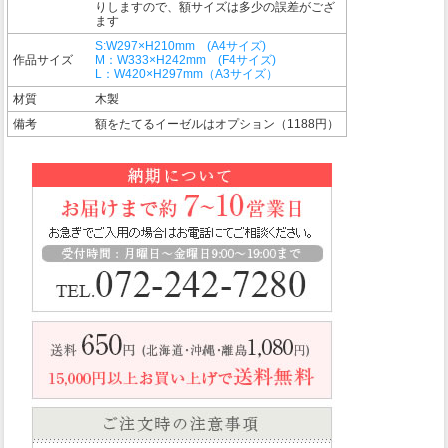
りしますので、額サイズは多少の誤差がござ
ます
S:W297×H210mm (A4サイズ)
作品サイズ
M：W333×H242mm (F4サイズ)
L：W420×H297mm（A3サイズ）
材質
木製
備考
額をたてるイーゼルはオプション（1188円）