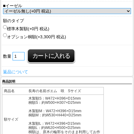
■イーゼル
額のタイプ
標準木製額(+0円 税込)
オプション桐額(+3,300円 税込)
数量
返品について
商品説明
商品名
長寿の名前ポエム 咲 Sサイズ
木製額S：W472×H396×D15mm
桐額S：約W500×H307×D25mm
木製額M：W472×H396×D15mm
桐額M：約W530×H440×D25mm
額サイズ
木製額L：W472×H396×D15mm
桐額L：約W620×H500×D25mm
桐額は、原木の輪郭をそのまま利用してお作