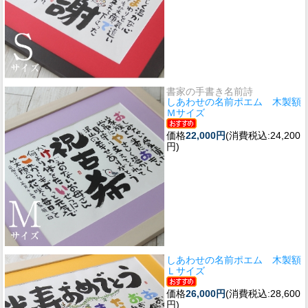
書家の手書き名前詩
しあわせの名前ポエム 木製額
Ｍサイズ
価格
22,000円
(消費税込:24,200
円)
しあわせの名前ポエム 木製額
Ｌサイズ
価格
26,000円
(消費税込:28,600
円)