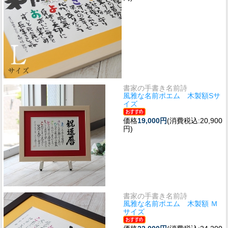
書家の手書き名前詩
風雅な名前ポエム 木製額Sサ
イズ
価格
19,000円
(消費税込:20,900
円)
書家の手書き名前詩
風雅な名前ポエム 木製額 Ｍ
サイズ