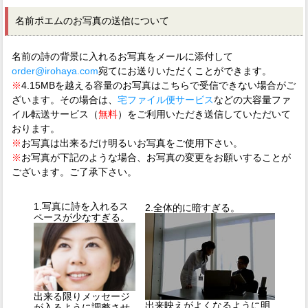
名前ポエムのお写真の送信について
名前の詩の背景に入れるお写真をメールに添付して
order@irohaya.com
宛てにお送りいただくことができます。
※
4.15MBを越える容量のお写真はこちらで受信できない場合がご
ざいます。その場合は、
宅ファイル便サービス
などの大容量ファ
イル転送サービス（
無料
）をご利用いただき送信していただいて
おります。
※
お写真は出来るだけ明るいお写真をご使用下さい。
※
お写真が下記のような場合、お写真の変更をお願いすることが
ございます。ご了承下さい。
1.写真に詩を入れるス
2.全体的に暗すぎる。
ペースが少なすぎる。
出来る限りメッセージ
出来映えがよくなるように明
が入るように調整させ