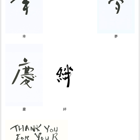
幸
夢
慶
絆