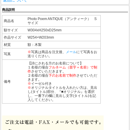
返品について
商品説明
Photo Poem ANTIQUE（アンティーク） S
商品名
サイズ
額サイズ
W304xH250xD25mm
作品サイズ
W254×W203mm
材質
額：木製
※
写真は商品を注文後、
メール
にて写真をお
写真
送りください。
【詩にされる方のお名前について】
１名様の場合
フルネーム（苗字＋名前）で制
作
させていただきます。
２名様の場合
下のお名前で制作
させていただ
きます。
備考
※
イーゼル付き
※
オリジナルタイトルを入れたい方は、見出
し(タイトル)部分、『■オリジナル』を選択
し、一番下の欄に見出し文字(タイトル)を記
入してください。