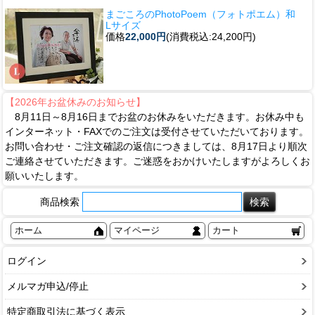
まごころのPhotoPoem（フォトポエム）和
Lサイズ
価格
22,000円
(消費税込:24,200円)
【2026年お盆休みのお知らせ】
8月11日～8月16日までお盆のお休みをいただきます。お休み中も
インターネット・FAXでのご注文は受付させていただいております。
お問い合わせ・ご注文確認の返信につきましては、8月17日より順次
ご連絡させていただきます。ご迷惑をおかけいたしますがよろしくお
願いいたします。
商品検索
ホーム
マイページ
カート
ログイン
メルマガ申込/停止
特定商取引法に基づく表示