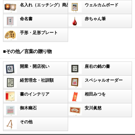
名入れ（エッチング）商品
ウェルカムボード
命名書
赤ちゃん筆
手形・足形プレート
■その他／言葉の贈り物
開業・開店祝い
座右の銘の書
経営理念・社訓額
スペシャルオーダー
書のインテリア
相田みつを
御木幽石
安川眞慈
その他