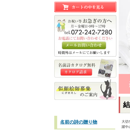
名前の詩の贈り物
大切
躍中