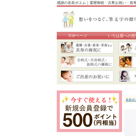
感謝の名前ポエム｜還暦御祝・古希お祝い・喜
TOPページ
いろは屋への想
名前ポ