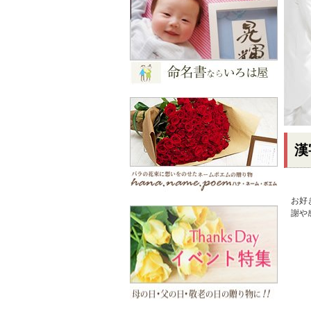
漢
お好
謝や