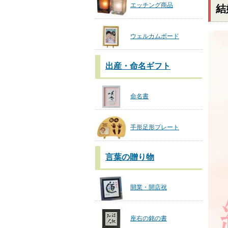
エッチング商品
結
ウェルカムボード
出産・命名ギフト
命名書
手形足形プレート
言葉の贈り物
開業・開店祝
座右の銘の書