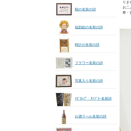
りま
お二
額の名前の詩
希・
似顔絵の名前の詩
時計の名前の詩
フラワー名前の詩
写真入り名前の詩
ﾏｸﾞｶｯﾌﾟ・ﾀﾝﾌﾞﾗｰ名前詩
お酒ラべル名前の詩