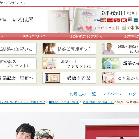
寿のプレゼントに
い
送料について
お急ぎのお客様へ
お客様
お気に入り一覧
マイページ
ログ
エムのプレゼントいろは屋トップ
>
■商品シリーズで探す
>
名前の詩 想（SOU）
> 結婚ご両親贈