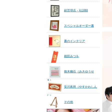
経営理念・社訓額
スペシャルオーダー書
書のインテリア
相田みつを
御木幽石（みきゆうせ
き）
安川眞慈（やすかわしん
じ）
その他