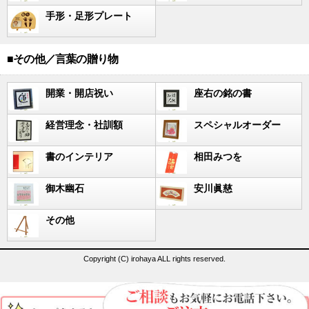
手形・足形プレート
■その他／言葉の贈り物
開業・開店祝い
座右の銘の書
経営理念・社訓額
スペシャルオーダー
書のインテリア
相田みつを
御木幽石
安川眞慈
その他
Copyright (C) irohaya ALL rights reserved.