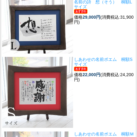
名前の詩 想（そう） 桐額L
サイズ
価格
29,000円
(消費税込:31,900
円)
しあわせの名前ポエム 桐額S
サイズ
価格
22,000円
(消費税込:24,200
円)
しあわせの名前ポエム 桐額Ｍ