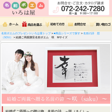
名前ポエムのプレゼントいろは屋トップ
>
■商品シリーズで探す
>
名前の詩 想
（SOU）
> 結婚ご両親贈呈名前ポエム 咲 Mサイズ
結婚式ご両親への贈り物 名前の詩 ～咲（さく）～