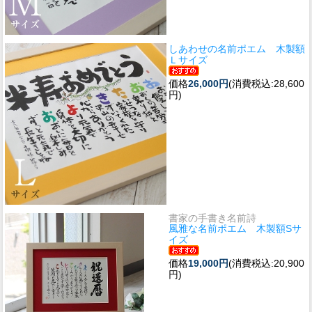
しあわせの名前ポエム 木製額
Ｌサイズ
価格
26,000円
(消費税込:28,600
円)
書家の手書き名前詩
風雅な名前ポエム 木製額Sサ
イズ
価格
19,000円
(消費税込:20,900
円)