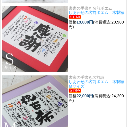
書家の手書き名前ポエム
しあわせの名前ポエム 木製額
価格
19,000円
(消費税込:20,900
円)
書家の手書き名前詩
しあわせの名前ポエム 木製額
Ｍサイズ
価格
22,000円
(消費税込:24,200
円)