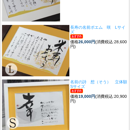
長寿の名前ポエム 咲 Lサイ
ズ
価格
26,000円
(消費税込:28,600
円)
名前の詩 想（そう） 立体額
Sサイズ
価格
19,000円
(消費税込:20,900
円)