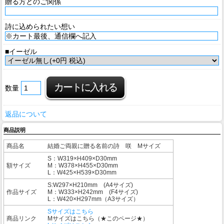
贈る方とのご関係
詩に込められたい想い
■イーゼル
数量
返品について
商品説明
商品名
結婚ご両親に贈る名前の詩 咲 Mサイズ
S：W319×H409×D30mm
額サイズ
M：W378×H455×D30mm
L：W425×H539×D30mm
S:W297×H210mm (A4サイズ)
作品サイズ
M：W333×H242mm (F4サイズ)
L：W420×H297mm（A3サイズ）
Sサイズはこちら
商品リンク
Mサイズはこちら（★このページ★）