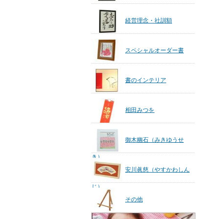
経営理念・社訓額
スペシャルオーダー書
書のインテリア
相田みつを
御木幽石（みきゆうせ
き）
安川眞慈（やすかわしん
じ）
その他