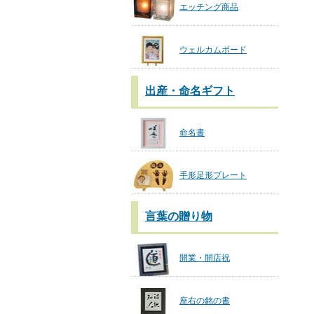
エッチング商品
ウェルカムボード
出産・命名ギフト
命名書
手形足形プレート
言葉の贈り物
開業・開店祝
座右の銘の書