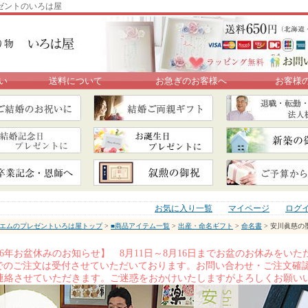
ゼントのいろは屋
い
送料について
お急ぎのお客様へ
お客様
お気に入り一覧
マイページ
ログ
エムのプレゼントいろは屋トップ
>
■商品アイテム一覧
>
出産・命名ギフト
>
命名書
> 安川眞慈の
026年お盆休みのお知らせ】 8月11日～8月16日までお盆のお休みを
Xでのご注文は受付させていただいております。お問い合わせ・ご注文確認
連絡させていただきます。ご迷惑をおかけいたしますがよろしくお願い