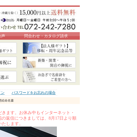
の声
問合わせ・カタログ請求
イン
パスワードをお忘れの場合
墨絵命名書
いただきます。お休み中もインターネット・
の返信につきましては、8月17日より順
いたします。