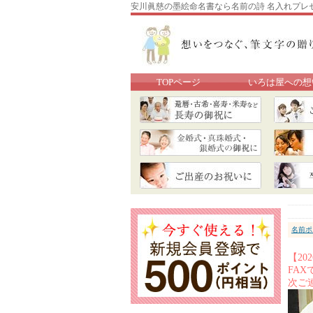
安川眞慈の墨絵命名書なら名前の詩 名入れプレ
TOPページ
いろは屋への想
名前ポ
【2
FA
次ご