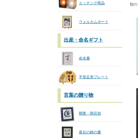
エッチング商品
額の
ウェルカムボード
出産・命名ギフト
命名書
手形足形プレート
言葉の贈り物
開業・開店祝
座右の銘の書