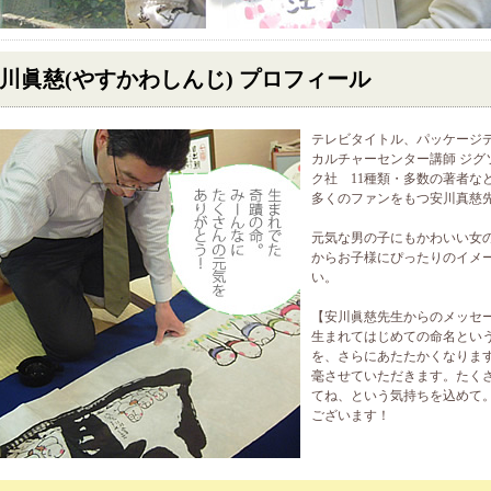
川眞慈(やすかわしんじ) プロフィール
テレビタイトル、パッケージ
カルチャーセンター講師 ジグ
ク社 11種類・多数の著者な
多くのファンをもつ安川真慈
元気な男の子にもかわいい女
からお子様にぴったりのイメ
い。
【安川眞慈先生からのメッセ
生まれてはじめての命名とい
を、さらにあたたかくなりま
毫させていただきます。たく
てね、という気持ちを込めて。
ございます！