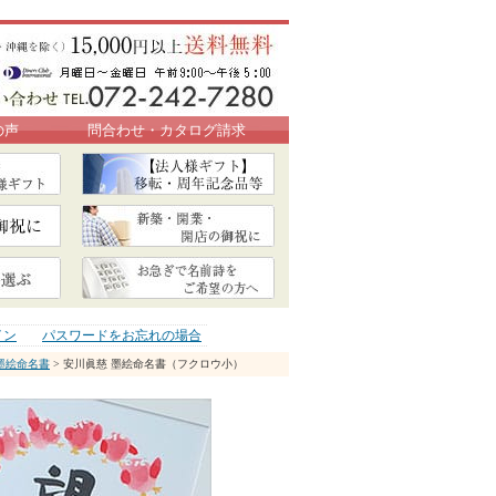
の声
問合わせ・カタログ請求
イン
パスワードをお忘れの場合
墨絵命名書
> 安川眞慈 墨絵命名書（フクロウ小）