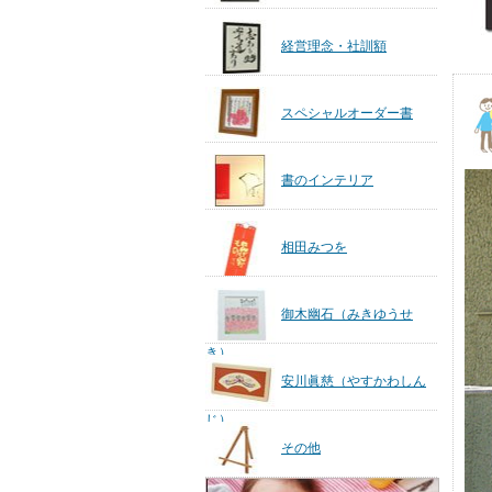
経営理念・社訓額
スペシャルオーダー書
書のインテリア
相田みつを
御木幽石（みきゆうせ
き）
安川眞慈（やすかわしん
じ）
その他