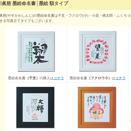
川眞慈 墨絵命名書│墨絵 額タイプ
眞慈(やすかわしんじ)の墨絵命名書は干支・フクロウ(小)・小花・桃太郎・ふくろう
きる写真立てタイプもございます。
墨絵命名書
（干支）
の購入は
コチラ
墨絵命名書
（フクロウ小）
は
コチラ