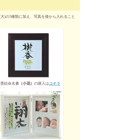
(大)の5種類に加え、写真を後から入れること
墨絵命名書
（小花）
の購入は
コチラ