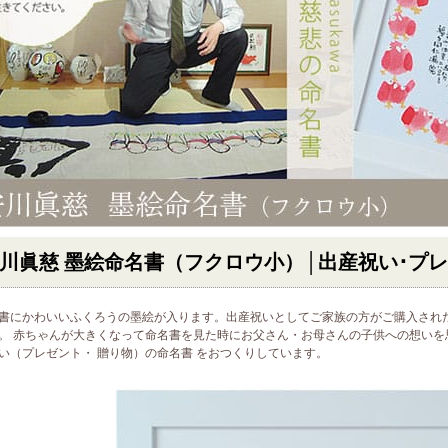
川眞慈 墨絵命名書（フクロウ小）│出産祝い･プ
書にかわいいふくろうの墨絵が入ります。出産祝いとしてご家族の方がご購入され
。 赤ちゃんが大きくなって命名書を見た時にお父さん・お母さんの子供への想いを
い（プレゼント・ 贈り物）の命名書 をおつくりしています。