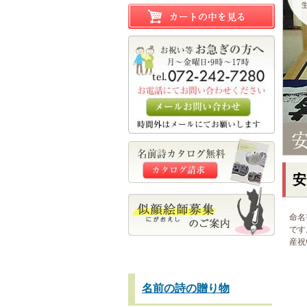
安
命名
です
産祝
名前の詩の贈り物