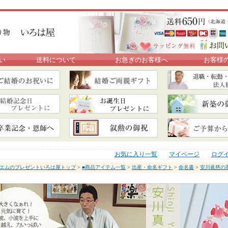
い
送料について
お急ぎのお客様へ
お客様
お気に入り一覧
マイページ
ログ
エムのプレゼントいろは屋トップ
>
■商品アイテム一覧
>
出産・命名ギフト
>
命名書
>
安川眞慈の