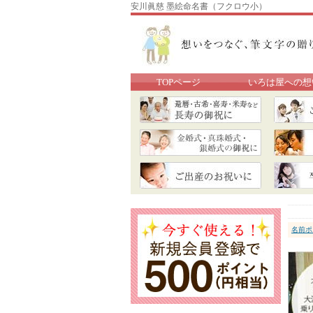
安川眞慈 墨絵命名書（フクロウ小）
TOPページ
いろは屋への想
名前ポ