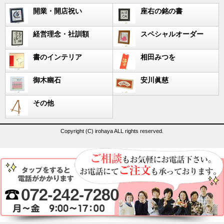
開業・開店祝い
座右の銘の書
経営理念・社訓額
スペシャルオーダー
書のインテリア
相田みつを
御木幽石
安川眞慈
その他
Copyright (C) irohaya ALL rights reserved.