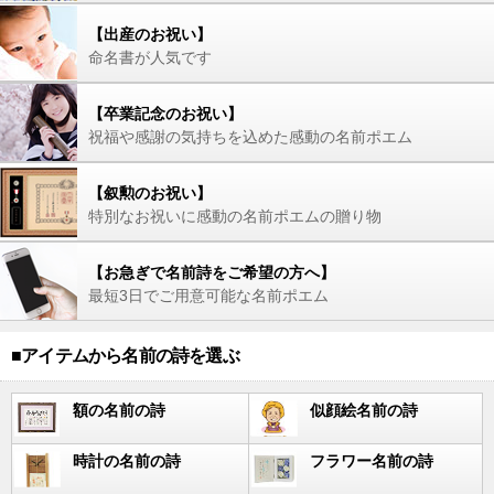
【出産のお祝い】
命名書が人気です
【卒業記念のお祝い】
祝福や感謝の気持ちを込めた感動の名前ポエム
【叙勲のお祝い】
特別なお祝いに感動の名前ポエムの贈り物
【お急ぎで名前詩をご希望の方へ】
最短3日でご用意可能な名前ポエム
■アイテムから名前の詩を選ぶ
額の名前の詩
似顔絵名前の詩
時計の名前の詩
フラワー名前の詩