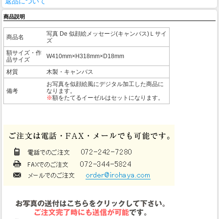
返品について
商品説明
写真 De 似顔絵メッセージ(キャンバス)Ｌサイ
商品名
ズ
額サイズ・作
W410mm×H318mm×D18mm
品サイズ
材質
木製・キャンバス
お写真を似顔絵風にデジタル加工した商品に
備考
なります。
※
額をたてるイーゼルはセットになります。