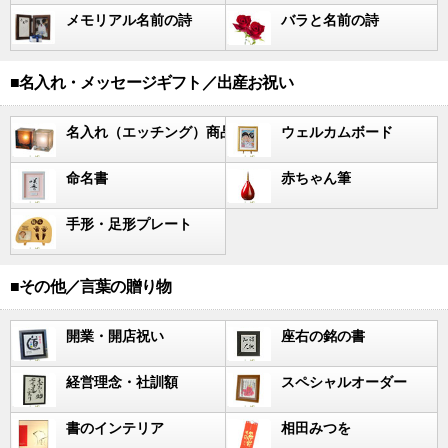
メモリアル名前の詩
バラと名前の詩
■名入れ・メッセージギフト／出産お祝い
名入れ（エッチング）商品
ウェルカムボード
命名書
赤ちゃん筆
手形・足形プレート
■その他／言葉の贈り物
開業・開店祝い
座右の銘の書
経営理念・社訓額
スペシャルオーダー
書のインテリア
相田みつを