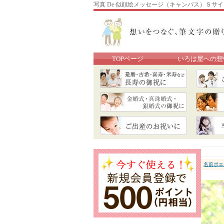
写真 De 似顔絵メッセージ（キャンバス）Ｓサ
TOPページ
いろは屋への想
名前ポエ