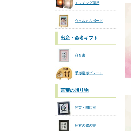
エッチング商品
ウェルカムボード
出産・命名ギフト
命名書
手形足形プレート
言葉の贈り物
開業・開店祝
座右の銘の書