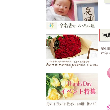
写
誕生日
に合わ