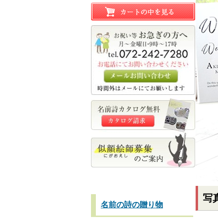
写
名前の詩の贈り物