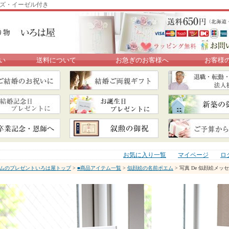
イズ・イーゼル付き
い
送料について
お急ぎのお客様へ
お客様
お気に入り一覧
マイページ
ロ
ムのプレゼントいろは屋トップ
>
■商品アイテム一覧
>
似顔絵の名前ポエム
> 写真 De 似顔絵