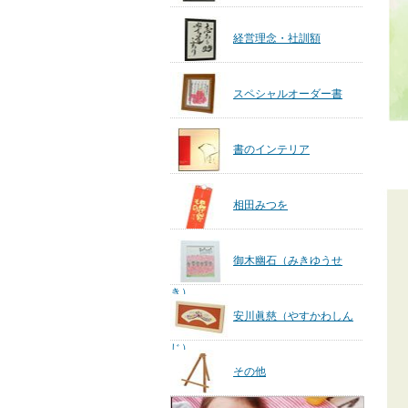
経営理念・社訓額
スペシャルオーダー書
書のインテリア
相田みつを
御木幽石（みきゆうせ
き）
安川眞慈（やすかわしん
じ）
その他