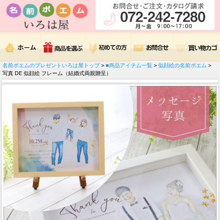
名前ポエムのプレゼントいろは屋トップ
>
■商品アイテム一覧
>
似顔絵の名前ポエム
>
写真 DE 似顔絵 フレーム（結婚式両親贈呈）