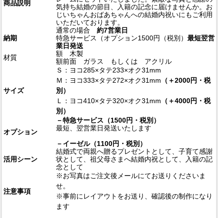
商品説明
気持ち結婚の節目、入籍の記念に届けませんか。お
じいちゃんおばあちゃんへの結婚内祝いにもご利用
いただいております。
通常の場合
約7営業日
納期
特急サービス（オプション1500円（税別）
最短翌営
業日発送
額 木製
材質
額前面 ガラス もしくは アクリル
Ｓ：ヨコ285×タテ233×オク31mm
Ｍ：ヨコ333×タテ272×オク31mm
（＋2000円・税
サイズ
別）
Ｌ：ヨコ410×タテ320×オク31mm
（＋4000円・税
別）
－特急サービス（1500円・税別）
最短、翌営業日発送いたします
オプション
－イーゼル（1100円・税別）
結婚式で両親へ贈るプレゼントとして、子育て感謝
活用シーン
状として、祖父母さまへ結婚内祝として、入籍の記
念として
※お写真はご注文後メールにてお送りくださいま
せ。
注意事項
※事前にレイアウトをお送り、確認後の制作になり
ます