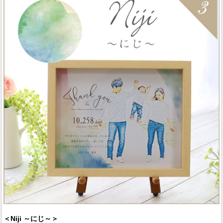
＜Niji ～にじ～＞