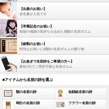
【出産のお祝い】
命名書が人気です
【卒業記念のお祝い】
祝福や感謝の気持ちを込めた感動の名前ポエム
【叙勲のお祝い】
特別なお祝いに感動の名前ポエムの贈り物
【お急ぎで名前詩をご希望の方へ】
最短3日でご用意可能な名前ポエム
■アイテムから名前の詩を選ぶ
額の名前の詩
似顔絵名前の詩
時計の名前の詩
フラワー名前の詩