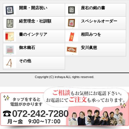
開業・開店祝い
座右の銘の書
経営理念・社訓額
スペシャルオーダー
書のインテリア
相田みつを
御木幽石
安川眞慈
その他
Copyright (C) irohaya ALL rights reserved.