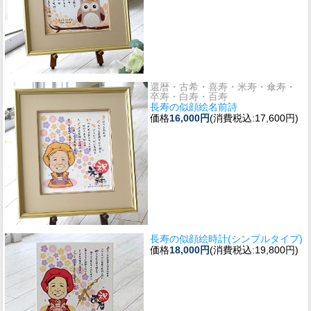
還暦・古希・喜寿・米寿・傘寿・
卒寿・白寿・百寿
長寿の似顔絵名前詩
価格
16,000円
(消費税込:17,600円)
長寿の似顔絵時計(シンプルタイプ)
価格
18,000円
(消費税込:19,800円)