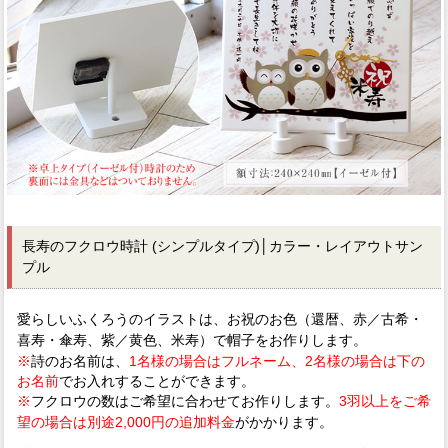
長寿のフクロウ時計 (シンプルタイプ)│カラー・レイアウトサン
プル
愛らしいふくろうのイラストは、お祝のお色（還暦、赤／古希・
喜寿・傘寿、紫／黄色、米寿）で帽子をお作りします。
※
詩のお名前は、
1名様の場合はフルネーム、2名様の場合は下の
お名前
でお入れすることができます。
※
フクロウの数はご希望に合わせてお作りします。
3羽以上をご希
望の場合は別途2,000円の追加料金
がかかります。