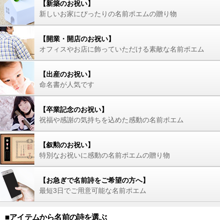
【新築のお祝い】
新しいお家にぴったりの名前ポエムの贈り物
【開業・開店のお祝い】
オフィスやお店に飾っていただける素敵な名前ポエム
【出産のお祝い】
命名書が人気です
【卒業記念のお祝い】
祝福や感謝の気持ちを込めた感動の名前ポエム
【叙勲のお祝い】
特別なお祝いに感動の名前ポエムの贈り物
【お急ぎで名前詩をご希望の方へ】
最短3日でご用意可能な名前ポエム
■アイテムから名前の詩を選ぶ