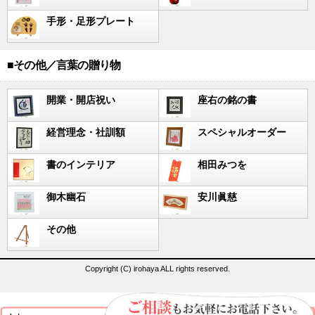
手形・足形プレート
■その他／言葉の贈り物
開業・開店祝い
座右の銘の書
経営理念・社訓額
スペシャルオーダー
書のインテリア
相田みつを
御木幽石
安川眞慈
その他
Copyright (C) irohaya ALL rights reserved.