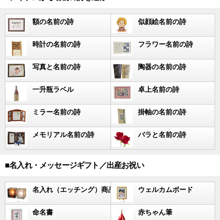
額の名前の詩
似顔絵名前の詩
時計の名前の詩
フラワー名前の詩
写真と名前の詩
陶器の名前の詩
一升瓶ラベル
卓上名前の詩
ミラー名前の詩
掛軸の名前の詩
メモリアル名前の詩
バラと名前の詩
■名入れ・メッセージギフト／出産お祝い
名入れ（エッチング）商品
ウェルカムボード
命名書
赤ちゃん筆