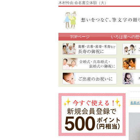
木村怜由 命名書立体額（大）
TOPページ
いろは屋への想
名前ポ