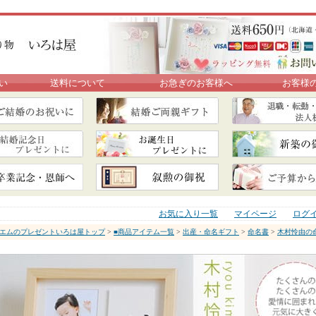
い
送料について
お急ぎのお客様へ
お客様
お気に入り一覧
マイページ
ログ
エムのプレゼントいろは屋トップ
>
■商品アイテム一覧
>
出産・命名ギフト
>
命名書
>
木村怜由の