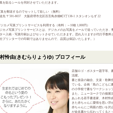
真を貼るシールを同封させていただきます。
) 写真を郵送するのでセットして欲しい （無料）
送先 〒591-8037 大阪府堺市北区百舌鳥赤畑町3丁138-1 スタシオンもず 22
) デジカメ写真プリントサービスを利用する（有料：～10枚 1,000円）
ジカメ写真プリントサービスとは、デジカメのお写真をメールで送っていただき、弊社に
ター入稿・写真印刷およびセットさせていただきます。恐れ入りますが代行手数料
社プリンターでの印刷ではありませんので、品質は保証いたします。）
村怜由(きむらりょうゆ) プロフィール
店舗ロゴ・ポスター題字等、
活躍。
書と捺染の融合、文楽・歌舞
ている。企画「島のこどもに
の小学校で書をワークショッ
また、ニューヨークでの個展
あふれる若手書道家、木村怜
きた赤ちゃんに愛情を思い浮
赤ちゃんにご両親の想いを沢
が命名書から伝わってくると