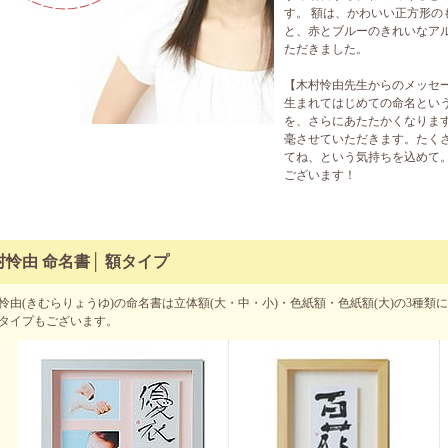
す。 額は、かわいい正方形の
と、赤とブルーのきれいなア
ただきました。
【木村怜由先生からのメッセ
生まれてはじめての命名とい
を、さらにあたたかくなりま
毫させていただきます。たく
てね、という気持ちを込めて。
ございます！
村怜由 命名書│ 額タイプ
怜由(きむらりょうゆ)の命名書は立体額(大・中・小)・色紙額・色紙額(大)の3種
タイプもございます。