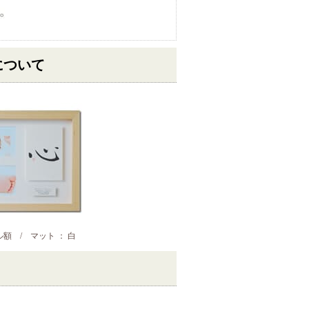
について
額 / マット ： 白