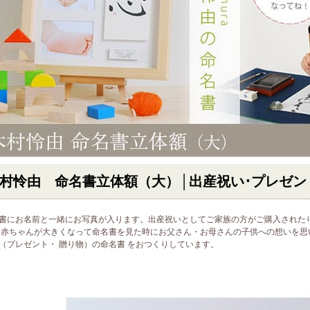
村怜由 命名書立体額（大）│出産祝い･プレゼン
書にお名前と一緒にお写真が入ります。出産祝いとしてご家族の方がご購入された
 赤ちゃんが大きくなって命名書を見た時にお父さん・お母さんの子供への想いを思
（プレゼント・ 贈り物）の命名書 をおつくりしています。