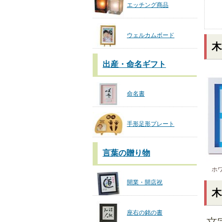
エッチング商品
ウェルカムボード
木
出産・命名ギフト
命名書
手形足形プレート
言葉の贈り物
ホワ
開業・開店祝
木
座右の銘の書