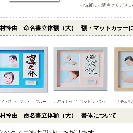
村怜由 命名書立体額（大）│額・マットカラー
イト額 / マット ： ブルー
ホワイト額 / マット ： ピンク
ナチュラル
村怜由 命名書立体額（大）│書体について