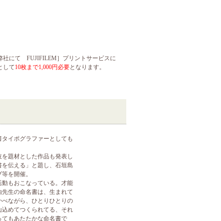
て FUJIFILEM］プリントサービスに
として
10枚まで1,000円必要
となります。
書タイポグラファーとしても
伎を題材とした作品も発表し
書を伝える」と題し、石垣島
プ等を開催。
活動もおこなっている。才能
由先生の命名書は、生まれて
かべながら、ひとりひとりの
山込めてつくられてる、それ
ってもあたたかな命名書で