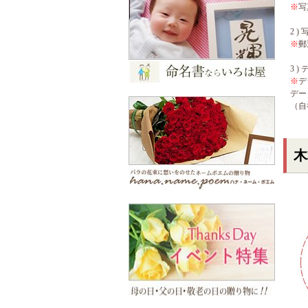
※
写
2 
※
郵
3 
※
デ
デー
（自
木