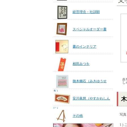
経営理念・社訓額
スペシャルオーダー書
書のインテリア
相田みつを
御木幽石（みきゆうせ
き）
木
安川眞慈（やすかわしん
じ）
写真
その他
1 