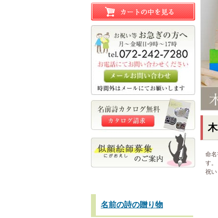
木
命名
す。
祝い
名前の詩の贈り物