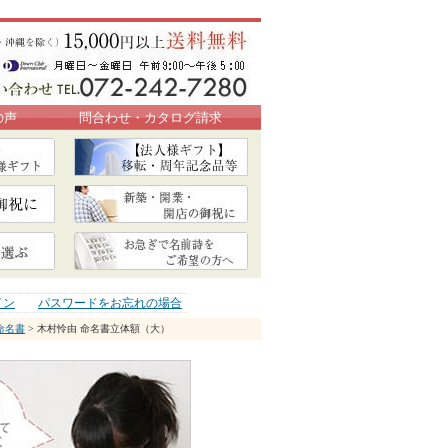
の声
問合わせ・カタログ請求
イン
パスワードをお忘れの場合
命名書
> 木村怜由 命名書立体額（大）