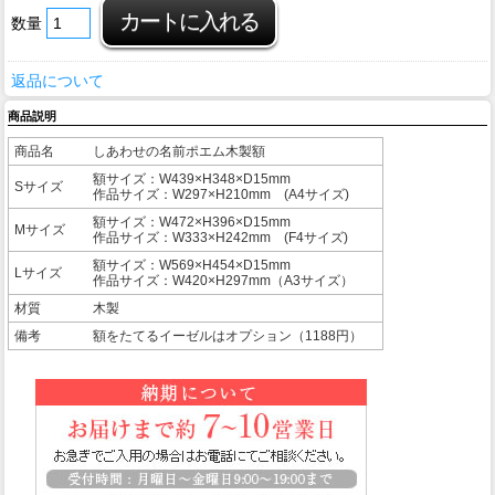
数量
返品について
商品説明
商品名
しあわせの名前ポエム木製額
額サイズ：W439×H348×D15mm
Sサイズ
作品サイズ：W297×H210mm (A4サイズ)
額サイズ：W472×H396×D15mm
Mサイズ
作品サイズ：W333×H242mm (F4サイズ)
額サイズ：W569×H454×D15mm
Lサイズ
作品サイズ：W420×H297mm（A3サイズ）
材質
木製
備考
額をたてるイーゼルはオプション（1188円）