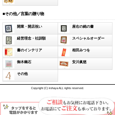
■その他／言葉の贈り物
開業・開店祝い
座右の銘の書
経営理念・社訓額
スペシャルオーダー
書のインテリア
相田みつを
御木幽石
安川眞慈
その他
Copyright (C) irohaya ALL rights reserved.