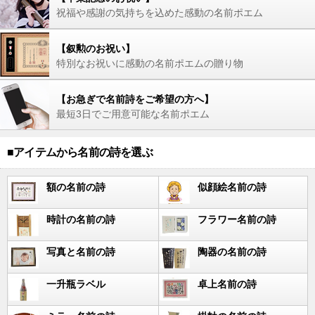
祝福や感謝の気持ちを込めた感動の名前ポエム
【叙勲のお祝い】
特別なお祝いに感動の名前ポエムの贈り物
【お急ぎで名前詩をご希望の方へ】
最短3日でご用意可能な名前ポエム
■アイテムから名前の詩を選ぶ
額の名前の詩
似顔絵名前の詩
時計の名前の詩
フラワー名前の詩
写真と名前の詩
陶器の名前の詩
一升瓶ラベル
卓上名前の詩