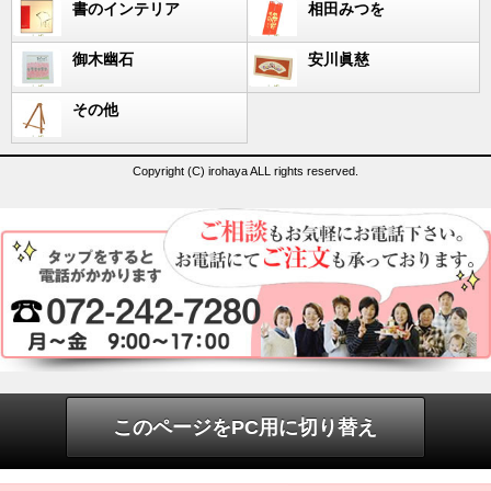
書のインテリア
相田みつを
御木幽石
安川眞慈
その他
Copyright (C) irohaya ALL rights reserved.
このページをPC用に切り替え