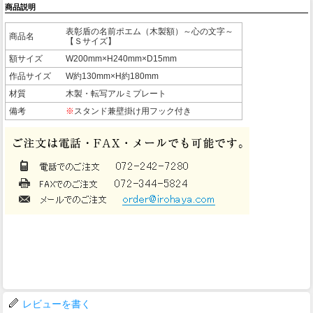
商品説明
表彰盾の名前ポエム（木製額）～心の文字～
商品名
【Ｓサイズ】
額サイズ
W200mm×H240mm×D15mm
作品サイズ
W約130mm×H約180mm
材質
木製・転写アルミプレート
備考
※
スタンド兼壁掛け用フック付き
レビューを書く