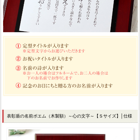
表彰盾の名前ポエム（木製額）～心の文字～【Ｓサイズ】│仕様