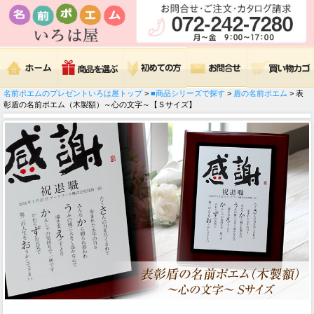
名前ポエムのプレゼントいろは屋トップ
>
■商品シリーズで探す
>
盾の名前ポエム
> 表
彰盾の名前ポエム（木製額）～心の文字～【Ｓサイズ】