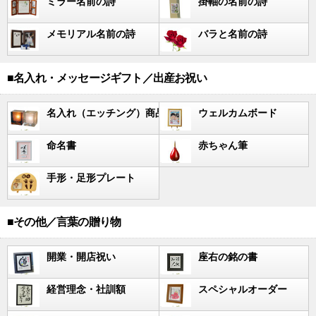
ミラー名前の詩
掛軸の名前の詩
メモリアル名前の詩
バラと名前の詩
■名入れ・メッセージギフト／出産お祝い
名入れ（エッチング）商品
ウェルカムボード
命名書
赤ちゃん筆
手形・足形プレート
■その他／言葉の贈り物
開業・開店祝い
座右の銘の書
経営理念・社訓額
スペシャルオーダー