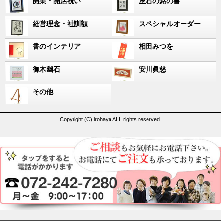
開業・開店祝い
座右の銘の書
経営理念・社訓額
スペシャルオーダー
書のインテリア
相田みつを
御木幽石
安川眞慈
その他
Copyright (C) irohaya ALL rights reserved.