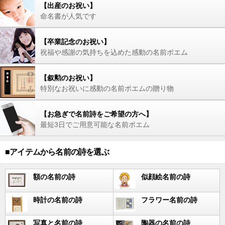
【出産のお祝い】
命名書が人気です
【卒業記念のお祝い】
祝福や感謝の気持ちを込めた感動の名前ポエム
【叙勲のお祝い】
特別なお祝いに感動の名前ポエムの贈り物
【お急ぎで名前詩をご希望の方へ】
最短3日でご用意可能な名前ポエム
■アイテムから名前の詩を選ぶ
額の名前の詩
似顔絵名前の詩
時計の名前の詩
フラワー名前の詩
写真と名前の詩
陶器の名前の詩