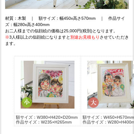
材質：木製 ｜ 額サイズ：幅450x高さ570mm ｜ 作品サイ
ズ：幅280x高さ400mm
お二人様までの似顔絵の価格は25,000円(税別)となります。
※
3人様以上の似顔絵になりますと
別途お見積もり
させていただき
ます。
額サイズ：W380×H420×D20mm
額サイズ：W450×H570m
作品サイズ：W235×H265mm
作品サイズ：W280×H400