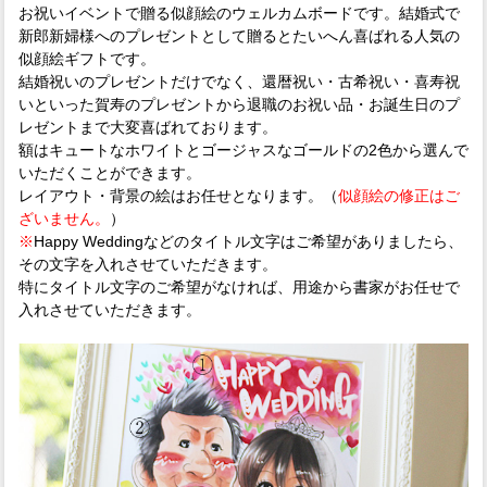
お祝いイベントで贈る似顔絵のウェルカムボードです。結婚式で
新郎新婦様へのプレゼントとして贈るとたいへん喜ばれる人気の
似顔絵ギフトです。
結婚祝いのプレゼントだけでなく、還暦祝い・古希祝い・喜寿祝
いといった賀寿のプレゼントから退職のお祝い品・お誕生日のプ
レゼントまで大変喜ばれております。
額はキュートなホワイトとゴージャスなゴールドの2色から選んで
いただくことができます。
レイアウト・背景の絵はお任せとなります。（
似顔絵の修正はご
ざいません。
）
※
Happy Weddingなどのタイトル文字はご希望がありましたら、
その文字を入れさせていただきます。
特にタイトル文字のご希望がなければ、用途から書家がお任せで
入れさせていただきます。