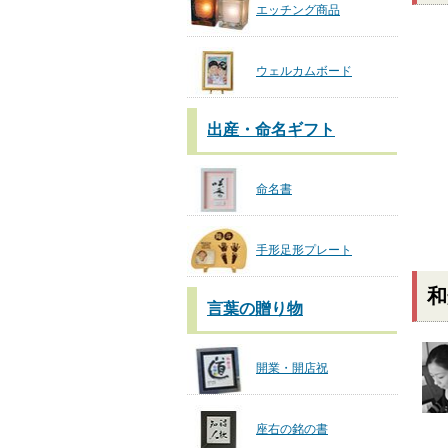
エッチング商品
ウェルカムボード
出産・命名ギフト
命名書
手形足形プレート
和
言葉の贈り物
開業・開店祝
座右の銘の書