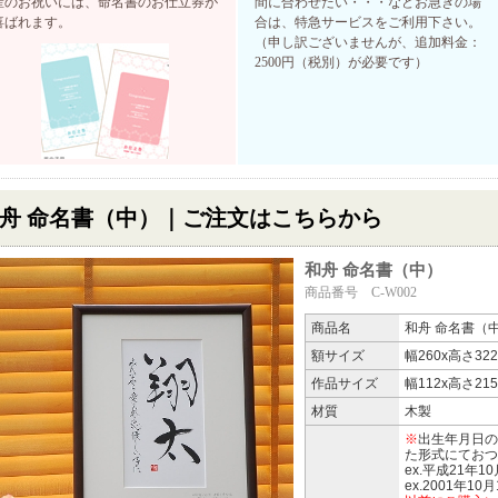
産のお祝いには、命名書のお仕立券が
間に合わせたい・・・などお急ぎの場
喜ばれます。
合は、特急サービスをご利用下さい。
（申し訳ございませんが、追加料金：
2500円（税別）が必要です）
舟 命名書（中）｜ご注文はこちらから
和舟 命名書（中）
商品番号 C-W002
商品名
和舟 命名書（
額サイズ
幅260x高さ32
作品サイズ
幅112x高さ21
材質
木製
※
出生年月日の
た形式にておつ
ex.平成21年1
ex.2001年10