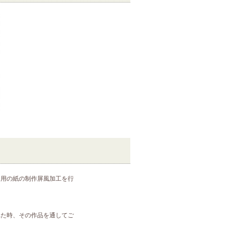
な用の紙の制作屏風加工を行
れた時、その作品を通してご
。