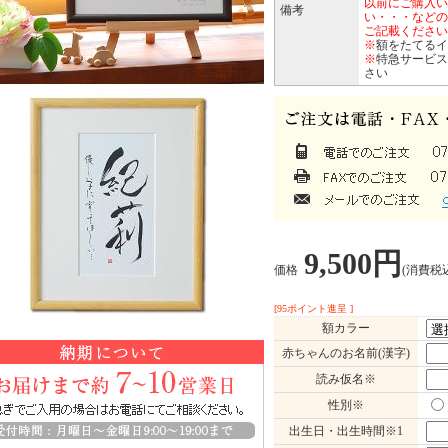
以前にご購入い
備考
い・・・などの
ご記載ください
※
額をたてるイ
※
特急サービ
さい
9,500円
価格
(消費税込:
[95ポイント進呈 ]
額カラー
赤ちゃんのお名前(漢字)
読み仮名※
性別※
出生日・出生時間※1