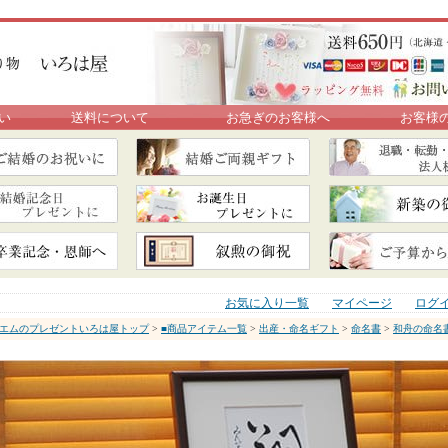
い
送料について
お急ぎのお客様へ
お客様
お気に入り一覧
マイページ
ログ
エムのプレゼントいろは屋トップ
>
■商品アイテム一覧
>
出産・命名ギフト
>
命名書
>
和舟の命名