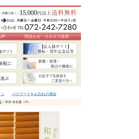
の声
問合わせ・カタログ請求
イン
パスワードをお忘れの場合
書
> 和舟 命名書（中）