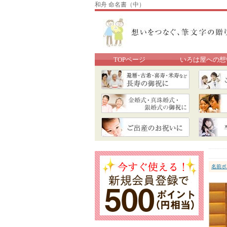
和舟 命名書（中）
TOPページ
いろは屋への想
名前ポ