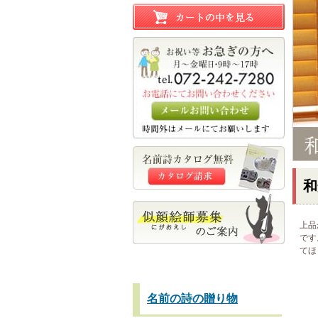
和
上品
です
てほ
名前の詩の贈り物