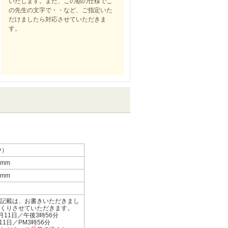
いたします。また、この額の仕様でこ
の先生の文字で・・など、ご指定いた
だけましたら対応させていただきま
す。
中）
2mm
5mm
記載は、お書きいただきまし
くりさせていただきます。
0月11日／午後3時56分
月11日／PM3時56分