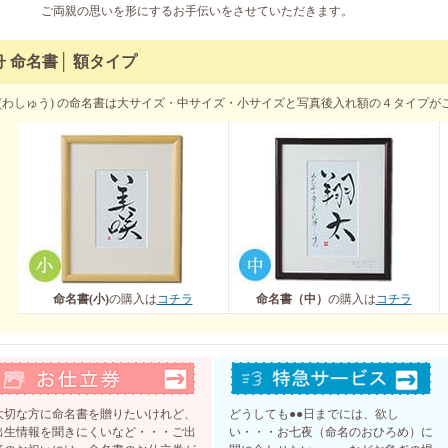
ご両親の思いを形にするお手伝いをさせていただきます。
舟 命名書│ 額タイプ
(わしゅう) の命名書は大サイズ・中サイズ・小サイズと写真後入れ額の４タイプが
命名書(小)
の購入は
コチラ
命名書（中）
の購入は
コチラ
大切な方に命名書を贈りたいけれど、
どうしても●●日までには、欲し
出生情報を聞きにくいなど・・・ご出
い・・・お七夜（命名のおひろめ）に