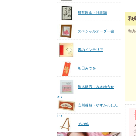
経営理念・社訓額
和
スペシャルオーダー書
和舟
書のインテリア
相田みつを
御木幽石（みきゆうせ
き）
安川眞慈（やすかわしん
じ）
その他