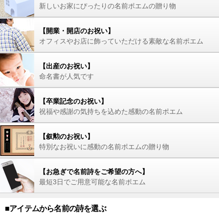
新しいお家にぴったりの名前ポエムの贈り物
【開業・開店のお祝い】
オフィスやお店に飾っていただける素敵な名前ポエム
【出産のお祝い】
命名書が人気です
【卒業記念のお祝い】
祝福や感謝の気持ちを込めた感動の名前ポエム
【叙勲のお祝い】
特別なお祝いに感動の名前ポエムの贈り物
【お急ぎで名前詩をご希望の方へ】
最短3日でご用意可能な名前ポエム
■アイテムから名前の詩を選ぶ