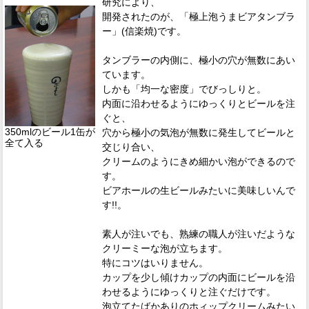
研究により、
開発されたのが、「極上泡うまビアタンブラ
ー」(信楽焼)です。
タンブラーの内側に、極小の穴が無数にあい
ています。
しかも「均一な密度」でびっしりと。
内面に沿わせるようにゆっくりとビールを注
ぐと、
350mlのビール1缶が
穴から極小の気泡が無数に発生してビールと
全て入る
交じり合い、
クリームのようにきめ細かい泡ができるので
す。
ビアホールの生ビールみたいに美味しいんで
す!!。
素人が注いでも、熟練の職人が注いだような
クリーミーな泡が立ちます。
特にコツはいりません。
カップを少し傾けカップの内面にビールを沿
わせるようにゆっくりと注ぐだけです。
泡立てたばかありのホィップクリームみたい