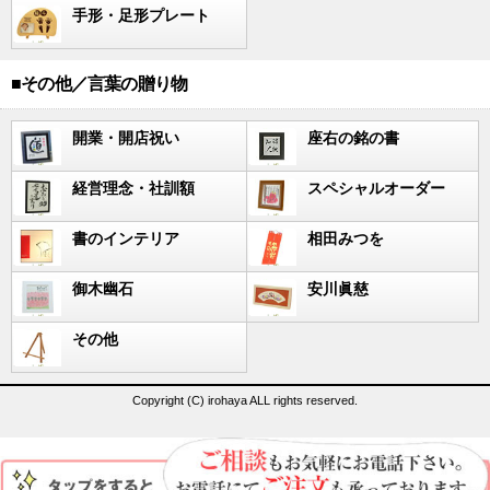
手形・足形プレート
■その他／言葉の贈り物
開業・開店祝い
座右の銘の書
経営理念・社訓額
スペシャルオーダー
書のインテリア
相田みつを
御木幽石
安川眞慈
その他
Copyright (C) irohaya ALL rights reserved.