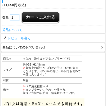
(+1,650円 税込)
数量
返品について
レビューを書く
商品についてのお問い合わせ
商品名
名入れ 泡うまビアタンブラー(ペア)
約Φ92×H148mm
※
製造上の理由から白が若干(3～5mm)大き
サイズ
くなります。 (350mlの缶ビールが泡も含めて
一度に入ります。)
材質
陶器
※
ペア用化粧箱入り
備考
※
タンブラーのこだわりや注ぎ方、
取扱い方法の説明書、信楽焼のリーフ付。