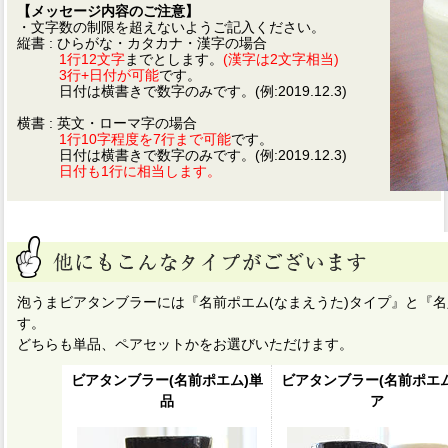
【メッセージ内容のご注意】
・文字数の制限を超えないようご記入ください。
縦書 : ひらがな・カタカナ・漢字の場合
1行12文字
までとします。
(漢字は2文字相当)
3行+日付が可能
です。
日付は横書きで数字のみです。(例:2019.12.3)
横書 : 英文・ローマ字の場合
1行10字程度を7行まで可能
です。
日付は横書きで数字のみです。(例:2019.12.3)
日付も1行に相当します。
泡うまビアタンブラーには『名前ポエム(なまえうた)タイプ』と『名
す。
どちらも単品、ペアセットかをお選びいただけます。
ビアタンブラー(名前ポエム)単
ビアタンブラー(名前ポエム
品
ア