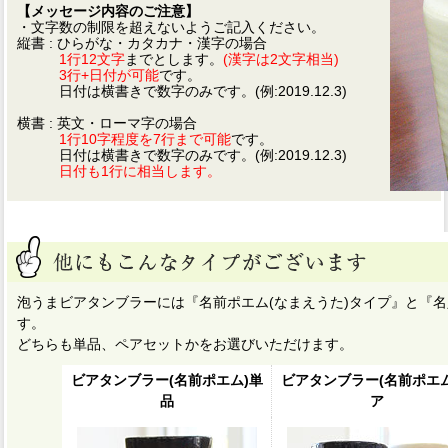
【メッセージ内容のご注意】
・文字数の制限を超えないようご記入ください。
縦書 : ひらがな・カタカナ・漢字の場合
1行12文字
までとします。
(漢字は2文字相当)
3行+日付が可能
です。
日付は横書きで数字のみです。(例:2019.12.3)
横書 : 英文・ローマ字の場合
1行10字程度を7行まで可能
です。
日付は横書きで数字のみです。(例:2019.12.3)
日付も1行に相当します。
泡うまビアタンブラーには『名前ポエム(なまえうた)タイプ』と『名
す。
どちらも単品、ペアセットかをお選びいただけます。
ビアタンブラー(名前ポエム)単
ビアタンブラー(名前ポエム
品
ア