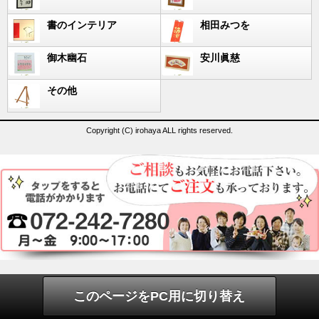
書のインテリア
相田みつを
御木幽石
安川眞慈
その他
Copyright (C) irohaya ALL rights reserved.
このページをPC用に切り替え