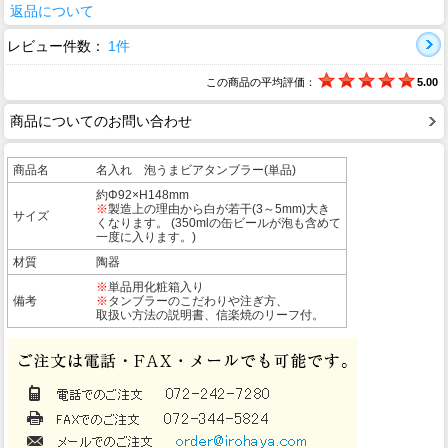
返品について
レビュー件数：
1件
この商品の平均評価：
5.00
商品についてのお問い合わせ
商品名
名入れ 泡うまビアタンブラー(単品)
約Φ92×H148mm
※
製造上の理由から白が若干(3～5mm)大き
サイズ
くなります。 (350mlの缶ビールが泡も含めて
一度に入ります。)
材質
陶器
※
単品用化粧箱入り
備考
※
タンブラーのこだわりや注ぎ方、
取扱い方法の説明書、信楽焼のリーフ付。