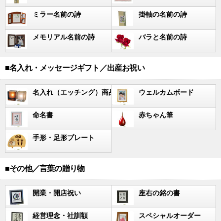
ミラー名前の詩
掛軸の名前の詩
メモリアル名前の詩
バラと名前の詩
■名入れ・メッセージギフト／出産お祝い
名入れ（エッチング）商品
ウェルカムボード
命名書
赤ちゃん筆
手形・足形プレート
■その他／言葉の贈り物
開業・開店祝い
座右の銘の書
経営理念・社訓額
スペシャルオーダー