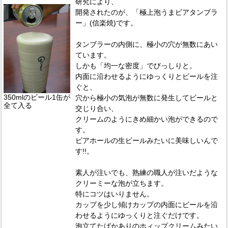
研究により、
開発されたのが、「極上泡うまビアタンブラ
ー」(信楽焼)です。
タンブラーの内側に、極小の穴が無数にあい
ています。
しかも「均一な密度」でびっしりと。
内面に沿わせるようにゆっくりとビールを注
ぐと、
350mlのビール1缶が
穴から極小の気泡が無数に発生してビールと
全て入る
交じり合い、
クリームのようにきめ細かい泡ができるので
す。
ビアホールの生ビールみたいに美味しいんで
す!!。
素人が注いでも、熟練の職人が注いだような
クリーミーな泡が立ちます。
特にコツはいりません。
カップを少し傾けカップの内面にビールを沿
わせるようにゆっくりと注ぐだけです。
泡立てたばかありのホィップクリームみたい