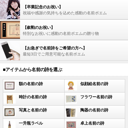
【卒業記念のお祝い】
祝福や感謝の気持ちを込めた感動の名前ポエム
【叙勲のお祝い】
特別なお祝いに感動の名前ポエムの贈り物
【お急ぎで名前詩をご希望の方へ】
最短3日でご用意可能な名前ポエム
■アイテムから名前の詩を選ぶ
額の名前の詩
似顔絵名前の詩
時計の名前の詩
フラワー名前の詩
写真と名前の詩
陶器の名前の詩
一升瓶ラベル
卓上名前の詩