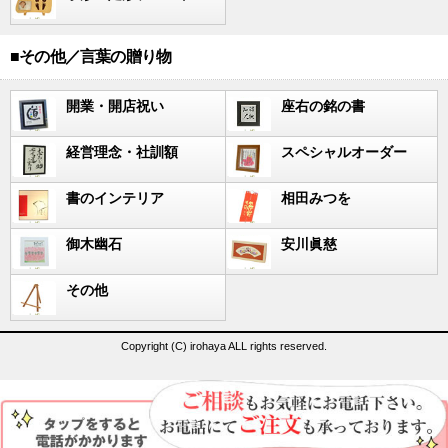
■その他／言葉の贈り物
開業・開店祝い
座右の銘の書
経営理念・社訓額
スペシャルオーダー
書のインテリア
相田みつを
御木幽石
安川眞慈
その他
Copyright (C) irohaya ALL rights reserved.