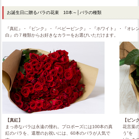
お誕生日に贈るバラの花束 10本～
│バラの種類
『真紅』・『ピンク』・『ベビーピンク』・『ホワイト』・『オレ
白』の７種類からお好きなカラーをお選びいただけます。
【真紅】
【ピン
まっ赤なバラは永遠の憧れ。プロポーズには100本の真
花言葉
紅のバラを、還暦のお祝いには、60本のバラが人気で
う”を