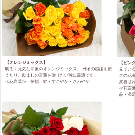
【オレンジミックス】
【ピン
明るく元気な印象のオレンジミックス。 日頃の感謝を伝
見てい
えたり、励ましの言葉を贈りたい時に最適です。
クの花
≪花言葉≫
信頼・絆・すこやか・さわやか
変喜ば
≪花言
品・満