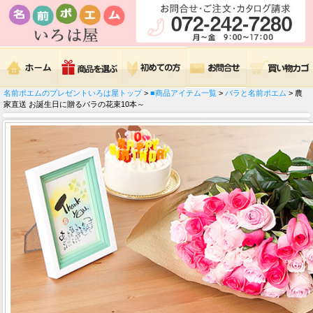
名前ポエムのプレゼントいろは屋トップ
>
■商品アイテム一覧
>
バラと名前ポエム
> 農
家直送 お誕生日に贈るバラの花束10本～