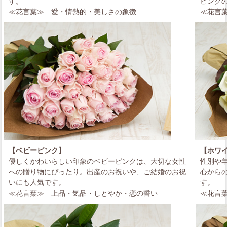
す。
ピンク
≪花言葉≫
愛・情熱的・美しさの象徴
≪花言
【ベビーピンク】
【ホワ
優しくかわいらしい印象のベビーピンクは、大切な女性
性別や
への贈り物にぴったり。出産のお祝いや、ご結婚のお祝
心から
いにも人気です。
す。
≪花言葉≫
上品・気品・しとやか・恋の誓い
≪花言