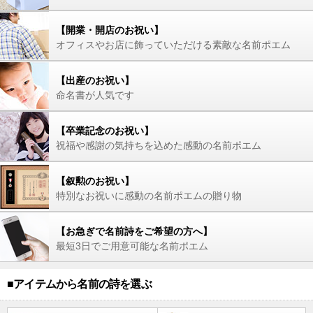
【開業・開店のお祝い】
オフィスやお店に飾っていただける素敵な名前ポエム
【出産のお祝い】
命名書が人気です
【卒業記念のお祝い】
祝福や感謝の気持ちを込めた感動の名前ポエム
【叙勲のお祝い】
特別なお祝いに感動の名前ポエムの贈り物
【お急ぎで名前詩をご希望の方へ】
最短3日でご用意可能な名前ポエム
■アイテムから名前の詩を選ぶ