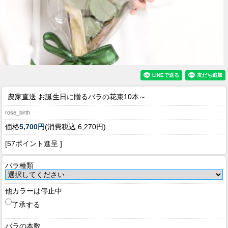
農家直送 お誕生日に贈るバラの花束10本～
rose_birth
価格
5,700円
(消費税込:6,270円)
[57ポイント進呈 ]
バラ種類
他カラーは停止中
了承する
バラの本数