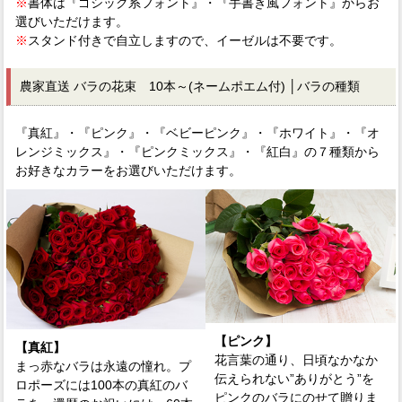
※
書体は『ゴシック系フォント』・『手書き風フォント』からお
選びいただけます。
※
スタンド付きで自立しますので、イーゼルは不要です。
農家直送 バラの花束 10本～(ネームポエム付) │バラの種類
『真紅』・『ピンク』・『ベビーピンク』・『ホワイト』・『オ
レンジミックス』・『ピンクミックス』・『紅白』の７種類から
お好きなカラーをお選びいただけます。
【ピンク】
【真紅】
花言葉の通り、日頃なかなか
まっ赤なバラは永遠の憧れ。プ
伝えられない”ありがとう”を
ロポーズには100本の真紅のバ
ピンクのバラにのせて贈りま