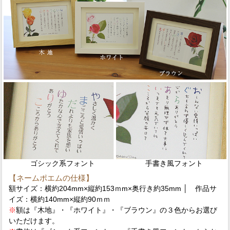
ゴシック系フォント
手書き風フォント
【ネームポエムの仕様】
額サイズ：横約204mm×縦約153ｍm×奥行き約35mm │ 作品サ
イズ：横約140mm×縦約90ｍｍ
※
額は『木地』・『ホワイト』・『ブラウン』の３色からお選び
いただけます。