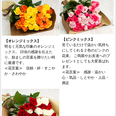
【ピンクミックス】
【オレンジミックス】
見ているだけで温かい気持ち
明るく元気な印象のオレンジミ
にしてくれる２色のピンクの
ックス。 日頃の感謝を伝えた
花束。 ご両親やお友達へのプ
り、励ましの言葉を贈りたい時
レゼントとしても大変喜ばれ
に最適です。
ます。
≪花言葉≫
信頼・絆・すこや
≪花言葉≫
感謝・温かい
か・さわやか
心・気品・しとやか・上品・
満足