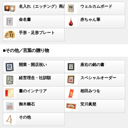
名入れ（エッチング）商品
ウェルカムボード
命名書
赤ちゃん筆
手形・足形プレート
■その他／言葉の贈り物
開業・開店祝い
座右の銘の書
経営理念・社訓額
スペシャルオーダー
書のインテリア
相田みつを
御木幽石
安川眞慈
その他