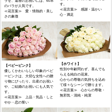
ラを、還暦のお祝いには、60本
す。
のバラが人気です。
≪花言葉≫
感謝・温かい
≪花言葉≫
愛・情熱的・美し
心・満足
さの象徴
【ホワイト】
【ベビーピンク】
性別や年齢問わず、喜んでも
優しくかわいらしい印象のベビ
らえる純白の花束。
ーピンクは、大切な女性への贈
心からの尊敬の気持ちを込め
り物にぴったり。出産のお祝い
て様々なシーンで贈ります。
や、ご結婚のお祝いにも人気で
≪花言葉≫
心からの尊敬・
す。
無邪気・清純・純潔
≪花言葉≫
上品・気品・しと
やか・恋の誓い