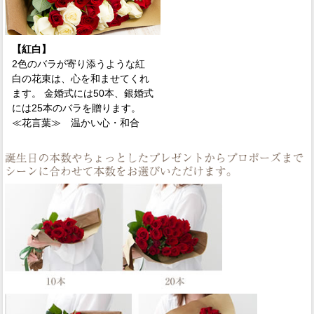
【紅白】
2色のバラが寄り添うような紅
白の花束は、心を和ませてくれ
ます。 金婚式には50本、銀婚式
には25本のバラを贈ります。
≪花言葉≫
温かい心・和合