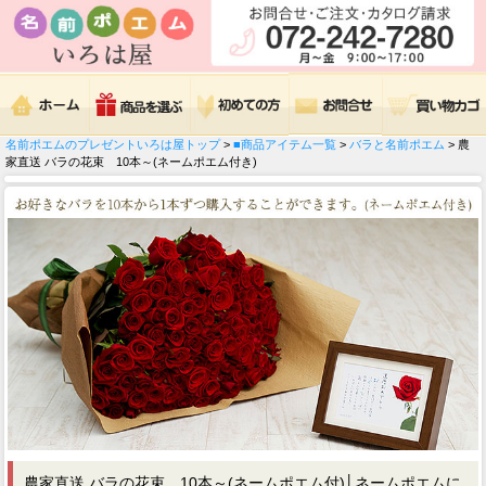
名前ポエムのプレゼントいろは屋トップ
>
■商品アイテム一覧
>
バラと名前ポエム
> 農
家直送 バラの花束 10本～(ネームポエム付き)
農家直送 バラの花束 10本～(ネームポエム付)│ネームポエムに