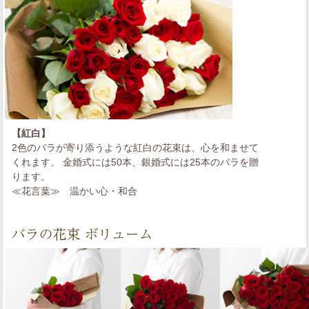
【紅白】
2色のバラが寄り添うような紅白の花束は、心を和ませて
くれます。 金婚式には50本、銀婚式には25本のバラを贈
ります。
≪花言葉≫
温かい心・和合