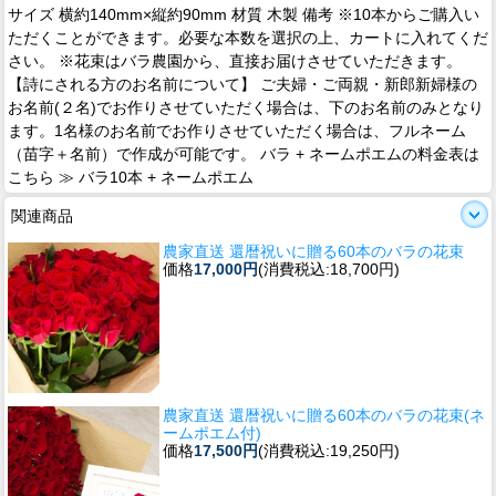
サイズ 横約140mm×縦約90mm 材質 木製 備考 ※10本からご購入い
ただくことができます。必要な本数を選択の上、カートに入れてくだ
さい。 ※花束はバラ農園から、直接お届けさせていただきます。
【詩にされる方のお名前について】 ご夫婦・ご両親・新郎新婦様の
お名前(２名)でお作りさせていただく場合は、下のお名前のみとなり
ます。1名様のお名前でお作りさせていただく場合は、フルネーム
（苗字＋名前）で作成が可能です。 バラ + ネームポエムの料金表は
こちら ≫ バラ10本 + ネームポエム
関連商品
農家直送 還暦祝いに贈る60本のバラの花束
価格
17,000円
(消費税込:18,700円)
農家直送 還暦祝いに贈る60本のバラの花束(ネ
ームポエム付)
価格
17,500円
(消費税込:19,250円)