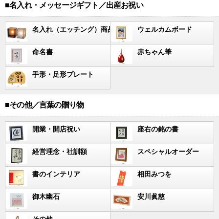
■名入れ・メッセージギフト／出産お祝い
名入れ（エッチング）商品
ウェルカムボード
命名書
赤ちゃん筆
手形・足形プレート
■その他／言葉の贈り物
開業・開店祝い
座右の銘の書
経営理念・社訓額
スペシャルオーダー
書のインテリア
相田みつを
御木幽石
安川眞慈
その他