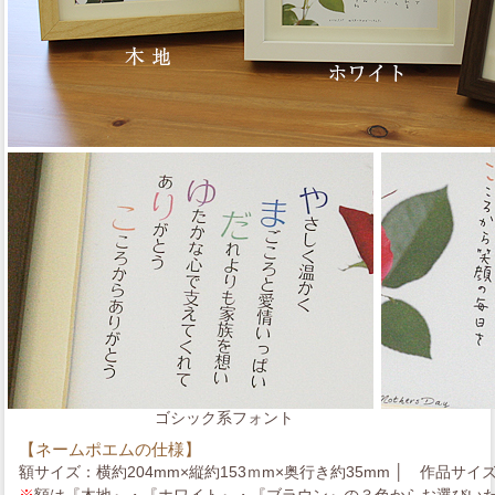
ゴシック系フォント
【ネームポエムの仕様】
額サイズ：横約204mm×縦約153ｍm×奥行き約35mm │ 作品サイズ
※
額は『木地』・『ホワイト』・『ブラウン』の３色からお選びい