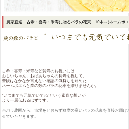
農家直送 古希・喜寿・米寿に贈るバラの花束 10本～
(ネームポエ
古希・喜寿・米寿など賀寿のお祝いには
おじいちゃん、おばあちゃんの長寿を祝して、
普段はなかなか言えない感謝の気持ちを込めた
ネームポエムと歳の数のバラの花束を贈りませんか。
”いつまでも元気でいてね”という素直な想いが
より一層伝わるはずです。
※バラ農園から、市場をとおらず鮮度の高いバラの花束を直接お届け
せていただきます。