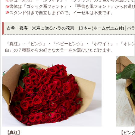
※
書体は『ゴシック系フォント』・『手書き風フォント』からお選
※
スタンド付きで自立しますので、イーゼルは不要です。
古希・喜寿・米寿に贈るバラの花束 10本～
(ネームポエム付)│バ
『真紅』・『ピンク』・『ベビーピンク』・『ホワイト』・『オレ
白』の７種類からお好きなカラーをお選びいただけます。
【真紅】
【ピン