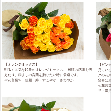
【オレンジミックス】
【ピン
明るく元気な印象のオレンジミックス。 日頃の感謝を伝
見てい
えたり、励ましの言葉を贈りたい時に最適です。
クの花
≪花言葉≫
信頼・絆・すこやか・さわやか
変喜ば
≪花言
品・満