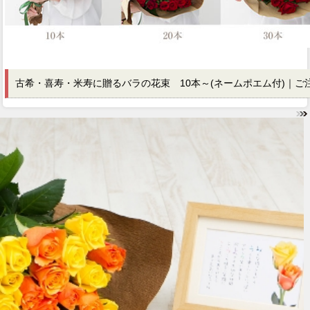
古希・喜寿・米寿に贈るバラの花束 10本～
(ネームポエム付)｜
ご