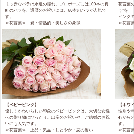
まっ赤なバラは永遠の憧れ。プロポーズには100本の真
花言葉
紅のバラを、還暦のお祝いには、60本のバラが人気で
う”を
す。
ピンク
≪花言葉≫
愛・情熱的・美しさの象徴
≪花言
【ベビーピンク】
【ホワ
優しくかわいらしい印象のベビーピンクは、大切な女性
性別や
への贈り物にぴったり。出産のお祝いや、ご結婚のお祝
心から
いにも人気です。
す。
≪花言葉≫
上品・気品・しとやか・恋の誓い
≪花言