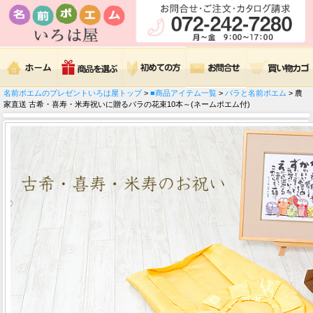
名前ポエムのプレゼントいろは屋トップ
>
■商品アイテム一覧
>
バラと名前ポエム
> 農
家直送 古希・喜寿・米寿祝いに贈るバラの花束10本～(ネームポエム付)