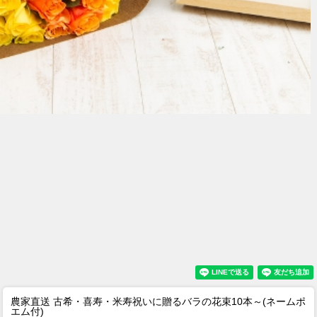
農家直送 古希・喜寿・米寿祝いに贈るバラの花束10本～(ネームポ
エム付)