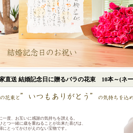
家直送 結婚記念日に贈るバラの花束 10本～
(ネ
に一度、お互いに感謝の気持ちを讃える。
ひとつ一緒に歳を重ねることが出来た喜びは、
婦にとってかけがえのない宝物です。