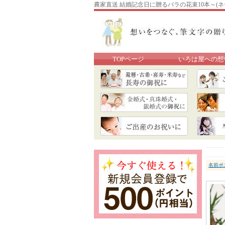
農家直送 結婚記念日に贈るバラの花束10本～(ネ
TOPページ
いろは屋への想
名前ポ