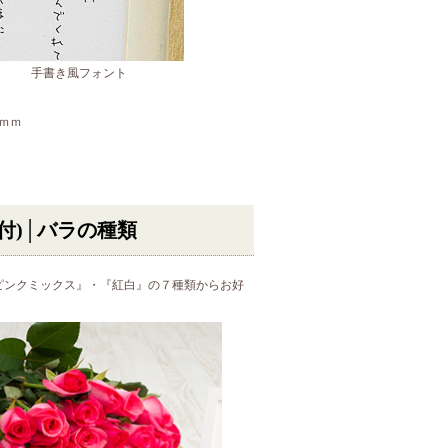
手書き風フォント
0ｍｍ
付)│バラの種類
ピンクミックス』・『紅白』の７種類からお好