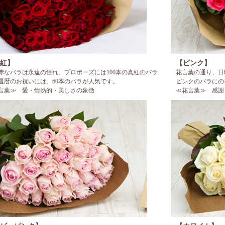
紅】
【ピンク】
赤なバラは永遠の憧れ。プロポーズには100本の真紅のバラ
花言葉の通り、日
還暦のお祝いには、60本のバラが人気です。
ピンクのバラにの
言葉≫
愛・情熱的・美しさの象徴
≪花言葉≫
感謝