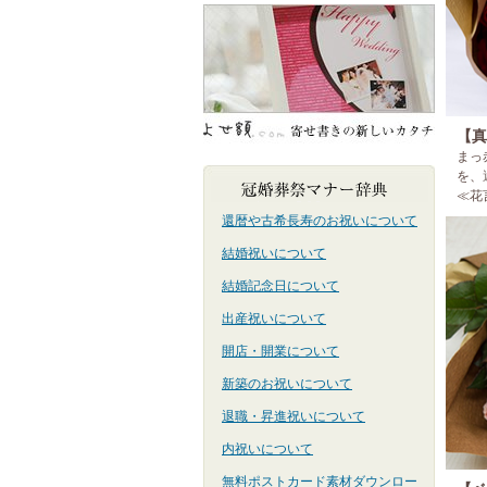
【真
まっ
を、
≪花
還暦や古希長寿のお祝いについて
結婚祝いについて
結婚記念日について
出産祝いについて
開店・開業について
新築のお祝いについて
退職・昇進祝いについて
内祝いについて
無料ポストカード素材ダウンロー