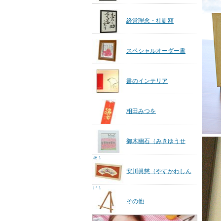
経営理念・社訓額
スペシャルオーダー書
書のインテリア
相田みつを
御木幽石（みきゆうせ
き）
安川眞慈（やすかわしん
じ）
その他