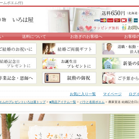
ームポエム付)
い
送料について
お急ぎのお客様へ
お客様
お気に入り一覧
マイページ
ログ
エムのプレゼントいろは屋トップ
>
■商品アイテム一覧
>
バラと名前ポエム
> 農家直送 結婚記念日