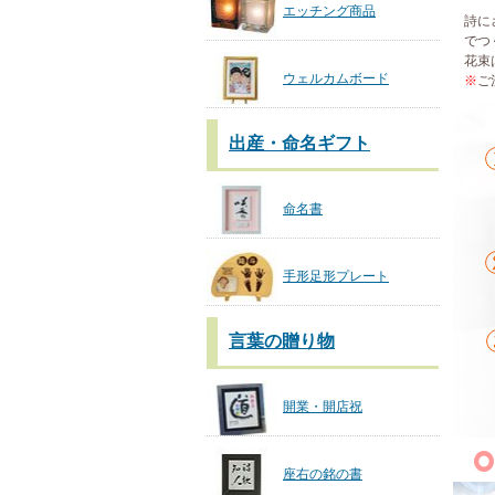
エッチング商品
詩に
でつ
花束
ウェルカムボード
※
ご
出産・命名ギフト
命名書
手形足形プレート
言葉の贈り物
開業・開店祝
座右の銘の書