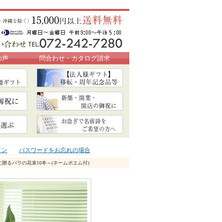
の声
問合わせ・カタログ請求
イン
パスワードをお忘れの場合
に贈るバラの花束10本～(ネームポエム付)