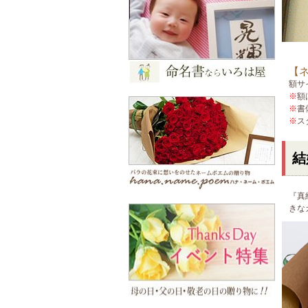
【
額サ
※
額
※
書
※
ス
結
『真
きな