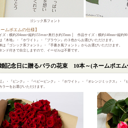
ゴシック系フォント
ネームポエムの仕様】
イズ：横約204mm×縦約153ｍm×奥行き約35mm │ 作品サイズ：横約140mm×縦約9
は『木地』・『ホワイト』・『ブラウン』の３色からお選びいただけます。
体は『ゴシック系フォント』・『手書き風フォント』からお選びいただけます。
タンド付きで自立しますので、イーゼルは不要です。
婚記念日に贈るバラの花束 10本～
(ネームポエム
紅』・『ピンク』・『ベビーピンク』・『ホワイト』・『オレンジミックス』・『
カラーをお選びいただけます。