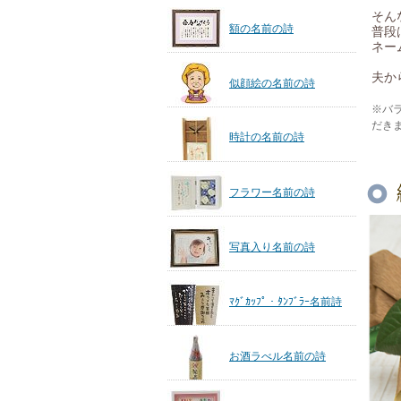
そん
額の名前の詩
普段
ネー
夫か
似顔絵の名前の詩
※バ
だき
時計の名前の詩
フラワー名前の詩
写真入り名前の詩
ﾏｸﾞｶｯﾌﾟ・ﾀﾝﾌﾞﾗｰ名前詩
お酒ラべル名前の詩