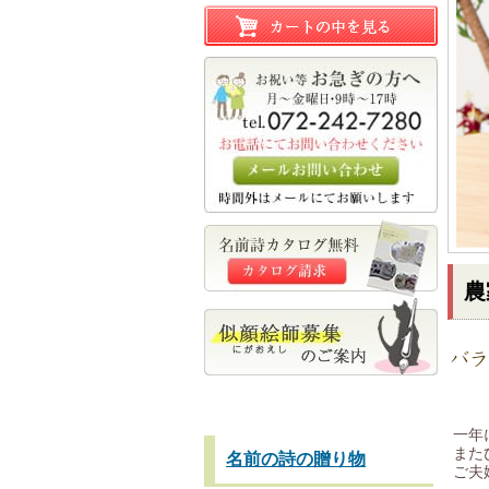
農
一年
また
名前の詩の贈り物
ご夫