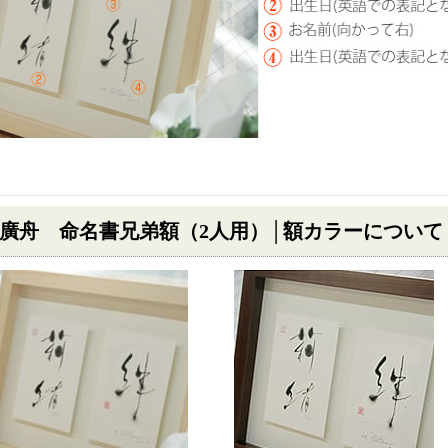
廣舟 命名書兄弟額（2人用）│額カラーについて