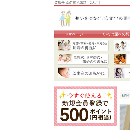
笠廣舟 命名書兄弟額（2人用）
TOPページ
いろは屋への想
名前ポ