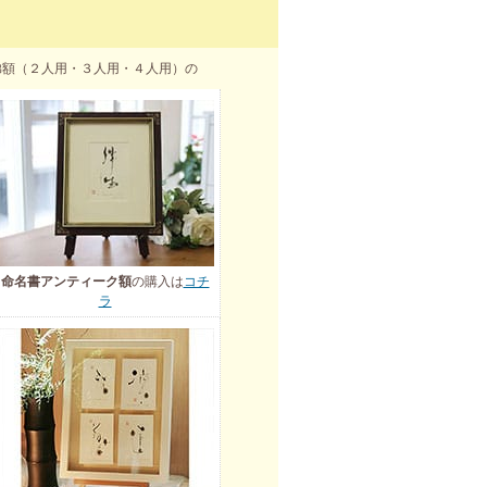
弟額（２人用・３人用・４人用）の
命名書アンティーク額
の購入は
コチ
ラ