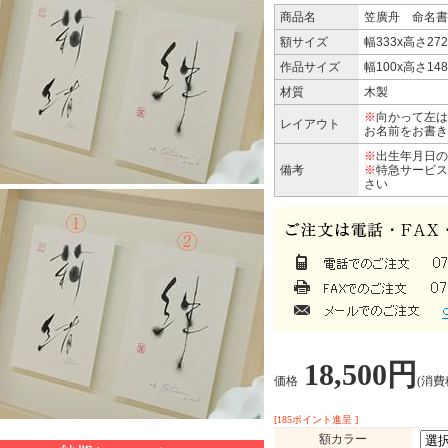
商品名
笠廣舟 命名書
額サイズ
幅333x高さ27
作品サイズ
幅100x高さ14
材質
木製
※
向かって左は
レイアウト
お名前をお書き
※
出生年月日の
備考
※
特急サービ
さい
18,500円
価格
(消費税
[185ポイント進呈 ]
額カラー