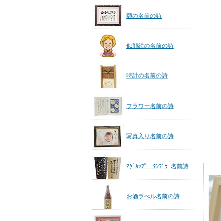
額の名前の詩
似顔絵の名前の詩
時計の名前の詩
フラワー名前の詩
写真入り名前の詩
ﾏｸﾞｶｯﾌﾟ・ﾀﾝﾌﾞﾗｰ名前詩
お酒ラべル名前の詩