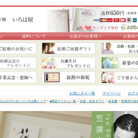
い
送料について
お急ぎのお客様へ
お客様
お気に入り一覧
マイページ
ログ
エムのプレゼントいろは屋トップ
>
■商品アイテム一覧
>
出産・命名ギフト
>
命名書
>
笠廣舟の命