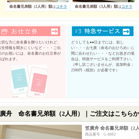
命名書兄弟額（2人用）額
は
コチラ
命名書兄弟額（3人用）額
は
コチラ
大切な方に命名書を贈りたいけれど、
どうしても●●日までには、欲し
出生情報を聞きにくいなど・・・ご出
い・・・お七夜（命名のおひろめ）に
産のお祝いには、命名書のお仕立券が
間に合わせたい・・・などお急ぎの場
喜ばれます。
合は、特急サービスをご利用下さい。
（申し訳ございませんが、追加料金：
2500円（税別）が必要です）
廣舟 命名書兄弟額（2人用）｜ご注文はこちら
笠廣舟 命名書兄弟額（2
商品番号 G-B002