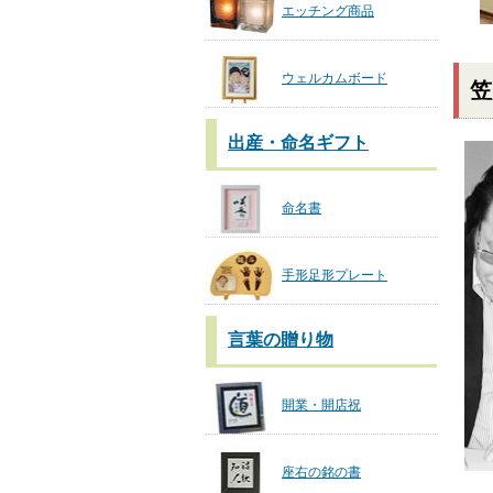
エッチング商品
ウェルカムボード
笠
出産・命名ギフト
命名書
手形足形プレート
言葉の贈り物
開業・開店祝
座右の銘の書