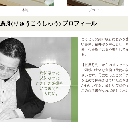
木地
ブラウン
廣舟(りゅうこうしゅう) プロフィール
どくどくの細い線とにじみを
い書体。福井県を中心とし、
催、心を癒す言葉や書として
る。
【笠廣舟先生からのメッセー
ご両親の大切な宝物（天使の
ざいます。母になったこの日
を込めて揮毫させていただき
かわいい笑顔と優しい笑顔の
この命名書がなれば嬉しく思