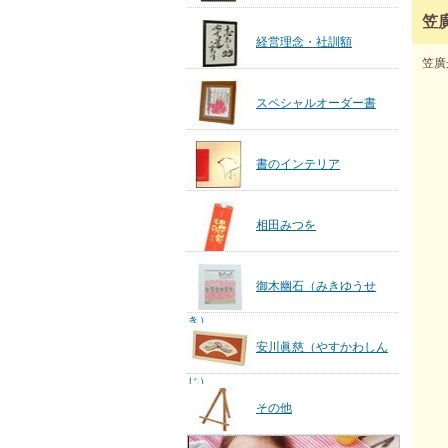
笠
経営理念・社訓額
笠廣
スペシャルオーダー書
書のインテリア
相田みつを
御木幽石（みきゆうせ
き）
安川眞慈（やすかわしん
じ）
その他