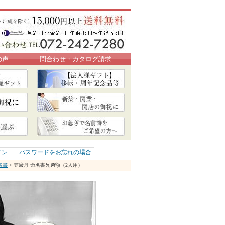
の声
問合わせ・カタログ請求
イン
パスワードをお忘れの場合
名書
> 笠廣舟 命名書兄弟額（2人用）