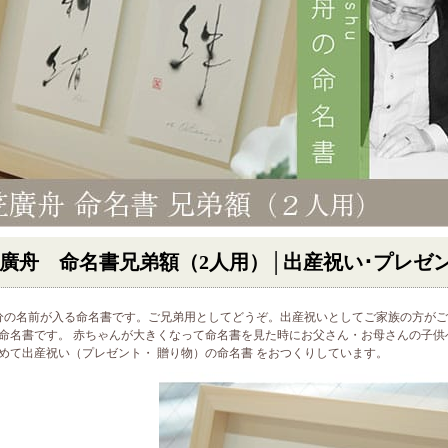
廣舟 命名書兄弟額（2人用）│出産祝い･プレゼ
分の名前が入る命名書です。ご兄弟用としてどうぞ。出産祝いとしてご家族の方が
命名書です。 赤ちゃんが大きくなって命名書を見た時にお父さん・お母さんの子供
めて出産祝い（プレゼント・ 贈り物）の命名書 をおつくりしています。