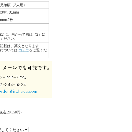
兄弟額（2人用）
2x奥行31mm
8mmx2枚
(1)に、向かって右は（2）に
ください。
記載は、英文となります
スについては
コチラ
をご覧くだ
込:20,350円)