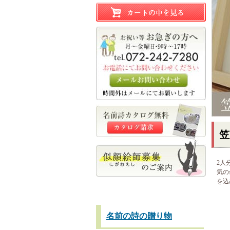
笠
2人
気の
を込
名前の詩の贈り物