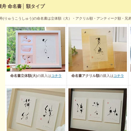
廣舟 命名書│ 額タイプ
舟(りゅうこうしゅう)の命名書は立体額（大）・アクリル額・アンティーク額・兄
命名書立体額(大)
の購入は
コチラ
命名書アクリル額
の購入は
コチラ