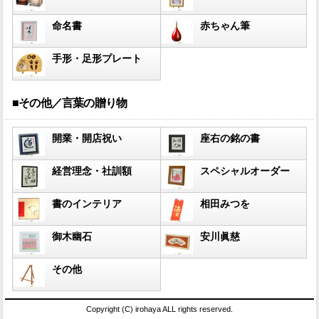
命名書
赤ちゃん筆
手形・足形プレート
■その他／言葉の贈り物
開業・開店祝い
座右の銘の書
経営理念・社訓額
スペシャルオーダー
書のインテリア
相田みつを
御木幽石
安川眞慈
その他
Copyright (C) irohaya ALL rights reserved.