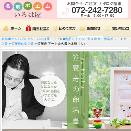
名前ポエムのプレゼントいろは屋トップ
>
■商品アイテム一覧
>
出産・命名ギフト
>
命
名書
>
笠廣舟の命名書
> 笠廣舟 アート命名書立体額（大）