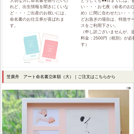
大切な方に命名書を贈りたいけ
どうしても●●日までには、
れど、出生情報を聞きにくいな
い・・・お七夜（命名のお
ど・・・ご出産のお祝いには、
め）に間に合わせたい・・
命名書のお仕立券が喜ばれま
どお急ぎの場合は、特急サ
す。
スをご利用下さい。
（申し訳ございませんが、
料金：2500円（税別）が必
す）
笠廣舟 アート命名書立体額（大）｜ご注文はこちらから