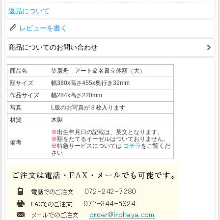
返品について
レビューを書く
商品についてのお問い合わせ
商品名
笠廣舟 アート命名書立体額（大）
額サイズ
幅380x高さ455x奥行き32mm
作品サイズ
幅284x高さ220mm
写真
L版のお写真が３枚入ります
材質
木製
※
出生年月日の記載は、英文となります。
※
額をたてるイーゼルはついておりません。
備考
※
特急サービスについては
コチラ
をご覧くだ
さい