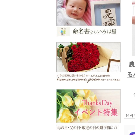
農
る
16 