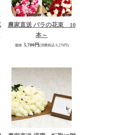
式
農家直送 バラの花束 10
～
本～
5,700円
価格
(消費税込:6,270円)