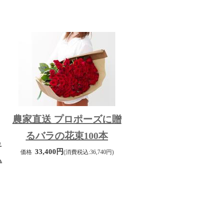
農家直送 プロポーズに贈
るバラの花束100本
る
33,400円
価格
(消費税込:36,740円)
ム