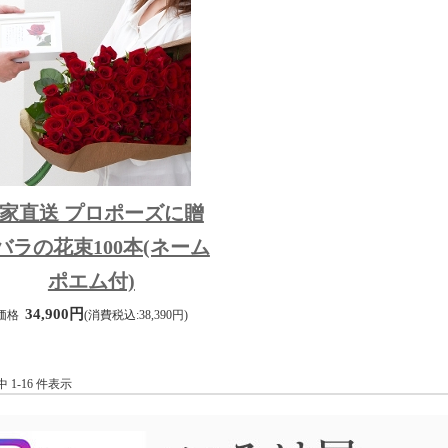
家直送 プロポーズに贈
バラの花束100本(ネーム
ポエム付)
34,900円
価格
(消費税込:38,390円)
件中 1-16 件表示