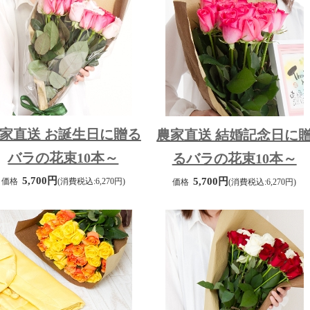
家直送 お誕生日に贈る
農家直送 結婚記念日に
バラの花束10本～
るバラの花束10本～
5,700円
5,700円
価格
(消費税込:6,270円)
価格
(消費税込:6,270円)