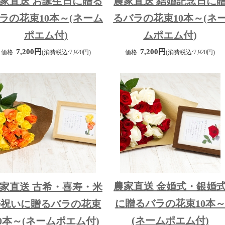
家直送 お誕生日に贈る
農家直送 結婚記念日に
ラの花束10本～(ネーム
るバラの花束10本～(ネ
ポエム付)
ムポエム付)
7,200円
7,200円
価格
(消費税込:7,920円)
価格
(消費税込:7,920円)
農家直送 金婚式・銀婚
家直送 古希・喜寿・米
に贈るバラの花束10本
寿祝いに贈るバラの花束
(ネームポエム付)
10本～(ネームポエム付)