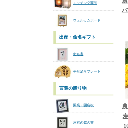
農
エッチング商品
バ
ウェルカムボード
出産・命名ギフト
命名書
手形足形プレート
言葉の贈り物
開業・開店祝
農
座右の銘の書