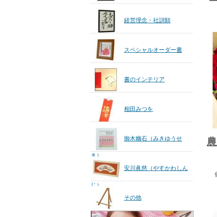
経営理念・社訓額
スペシャルオーダー書
書のインテリア
相田みつを
御木幽石（みきゆうせ
農
き）
安川眞慈（やすかわしん
じ）
その他