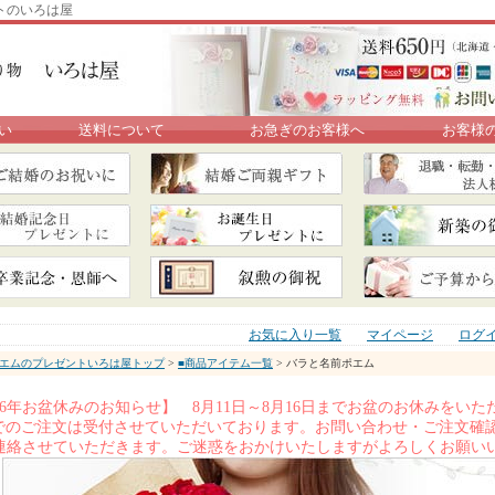
トのいろは屋
い
送料について
お急ぎのお客様へ
お客様
お気に入り一覧
マイページ
ログ
エムのプレゼントいろは屋トップ
>
■商品アイテム一覧
> バラと名前ポエム
026年お盆休みのお知らせ】 8月11日～8月16日までお盆のお休みを
Xでのご注文は受付させていただいております。お問い合わせ・ご注文確認
連絡させていただきます。ご迷惑をおかけいたしますがよろしくお願い