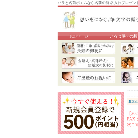
バラと名前ポエムなら名前の詩 名入れプレゼン
TOPページ
いろは屋への想
名前ポ
【2
FA
次ご