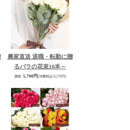
贈
農家直送 退職・転勤に贈
るバラの花束10本～
5,700円
価格
(消費税込:6,270円)