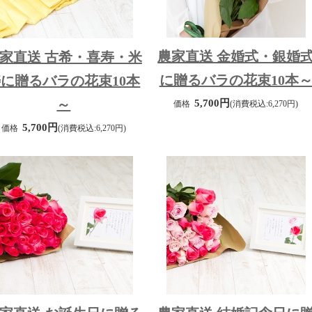
農家直送 金婚式・銀婚
家直送 古希・喜寿・米
に贈るバラの花束10本
に贈るバラの花束10本
～
5,700円
価格
(消費税込:6,270円)
5,700円
価格
(消費税込:6,270円)