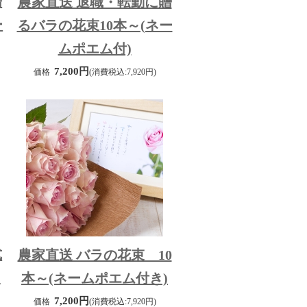
贈
農家直送 退職・転勤に贈
ー
るバラの花束10本～(ネー
ムポエム付)
7,200円
価格
(消費税込:7,920円)
式
農家直送 バラの花束 10
～
本～(ネームポエム付き)
7,200円
価格
(消費税込:7,920円)