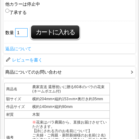
他カラーは停止中
了承する
数量
返品について
レビューを書く
商品についてのお問い合わせ
農家直送 還暦祝いに贈る60本のバラの花束
商品名
(ネームポエム付)
額サイズ
横約204mm×縦約153ｍm×奥行き約35mm
作品サイズ
横約140mm×縦約90mm
材質
木製
※
花束はバラ農園から、直接お届けさせてい
ただきます。
【詩にされる方のお名前について】
ご夫婦・ご両親・新郎新婦様のお名前(２名)
備考