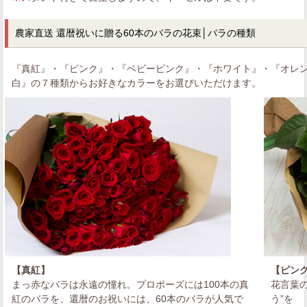
農家直送 還暦祝いに贈る60本のバラの花束
│バラの種類
『真紅』・『ピンク』・『ベビーピンク』・『ホワイト』・『オレ
白』の７種類からお好きなカラーをお選びいただけます。
【真紅】
【ピン
まっ赤なバラは永遠の憧れ。プロポーズには100本の真
花言葉
紅のバラを、還暦のお祝いには、60本のバラが人気で
う”を