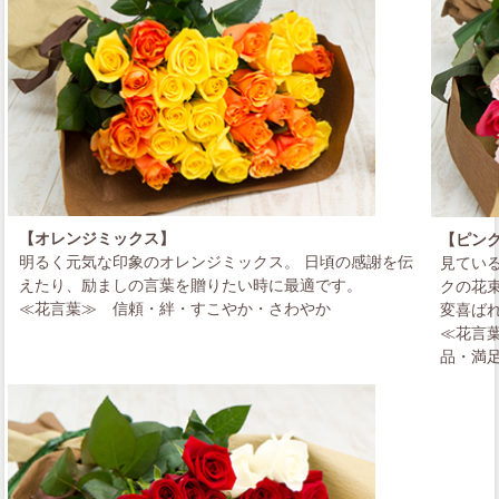
【オレンジミックス】
【ピン
明るく元気な印象のオレンジミックス。 日頃の感謝を伝
見てい
えたり、励ましの言葉を贈りたい時に最適です。
クの花
≪花言葉≫
信頼・絆・すこやか・さわやか
変喜ば
≪花言
品・満