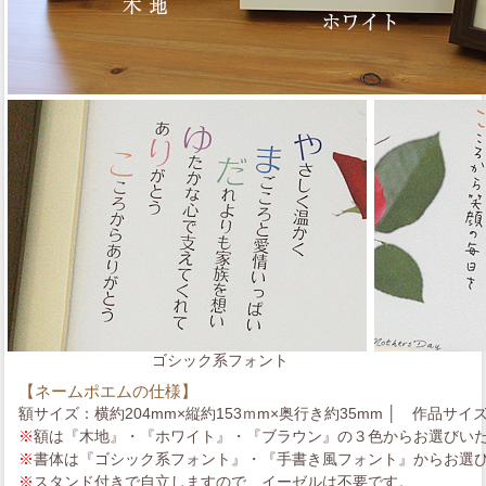
ゴシック系フォント
【ネームポエムの仕様】
額サイズ：横約204mm×縦約153ｍm×奥行き約35mm │ 作品サイズ
※
額は『木地』・『ホワイト』・『ブラウン』の３色からお選びい
※
書体は『ゴシック系フォント』・『手書き風フォント』からお選
※
スタンド付きで自立しますので、イーゼルは不要です。