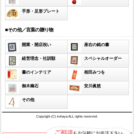
手形・足形プレート
■その他／言葉の贈り物
開業・開店祝い
座右の銘の書
経営理念・社訓額
スペシャルオーダー
書のインテリア
相田みつを
御木幽石
安川眞慈
その他
Copyright (C) irohaya ALL rights reserved.