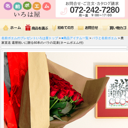
名前ポエムのプレゼントいろは屋トップ
>
■商品アイテム一覧
>
バラと名前ポエム
> 農
家直送 還暦祝いに贈る60本のバラの花束(ネームポエム付)