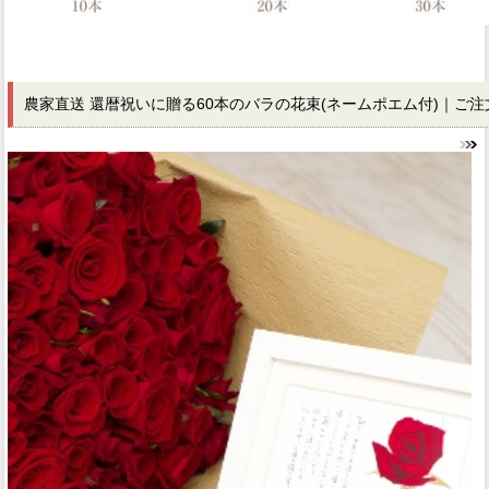
農家直送 還暦祝いに贈る60本のバラの花束
(ネームポエム付)｜
ご注