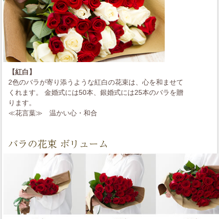
【紅白】
2色のバラが寄り添うような紅白の花束は、心を和ませて
くれます。 金婚式には50本、銀婚式には25本のバラを贈
ります。
≪花言葉≫
温かい心・和合