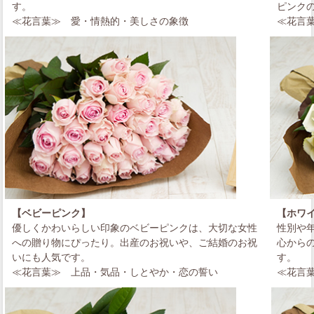
す。
ピンク
≪花言葉≫
愛・情熱的・美しさの象徴
≪花言
【ベビーピンク】
【ホワ
優しくかわいらしい印象のベビーピンクは、大切な女性
性別や
への贈り物にぴったり。出産のお祝いや、ご結婚のお祝
心から
いにも人気です。
す。
≪花言葉≫
上品・気品・しとやか・恋の誓い
≪花言