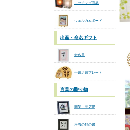
エッチング商品
ウェルカムボード
出産・命名ギフト
命名書
手形足形プレート
言葉の贈り物
開業・開店祝
座右の銘の書