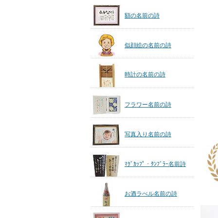
額の名前の詩
似顔絵の名前の詩
時計の名前の詩
フラワー名前の詩
写真入り名前の詩
ﾏｸﾞｶｯﾌﾟ・ﾀﾝﾌﾞﾗｰ名前詩
お酒ラべル名前の詩