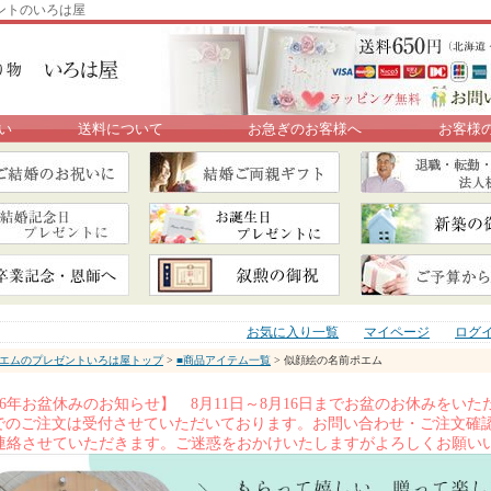
ントのいろは屋
い
送料について
お急ぎのお客様へ
お客様
お気に入り一覧
マイページ
ログ
エムのプレゼントいろは屋トップ
>
■商品アイテム一覧
> 似顔絵の名前ポエム
026年お盆休みのお知らせ】 8月11日～8月16日までお盆のお休みを
Xでのご注文は受付させていただいております。お問い合わせ・ご注文確認
連絡させていただきます。ご迷惑をおかけいたしますがよろしくお願い