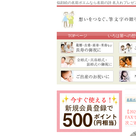
似顔絵の名前ポエムなら名前の詩 名入れプレゼ
TOPページ
いろは屋への想
名前ポ
【2
FA
次ご