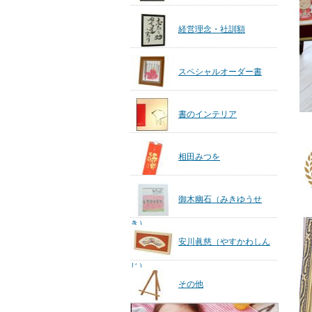
経営理念・社訓額
スペシャルオーダー書
書のインテリア
相田みつを
御木幽石（みきゆうせ
き）
安川眞慈（やすかわしん
じ）
その他